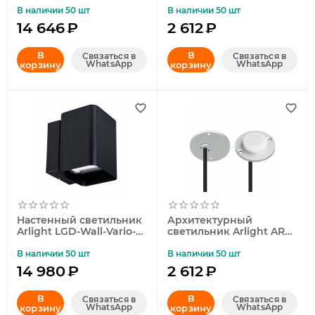
Warm3000 (GR, 44 deg,
Warm3000 024925(1)
В наличии 50 шт
В наличии 50 шт
230V) 046193
14 646
₽
2 612
₽
В
В
Связаться в
Связаться в
WhatsApp
WhatsApp
корзину
корзину
Настенный светильник
Архитектурный
Arlight LGD-Wall-Vario-
светильник Arlight ART-
J2B-12W Warm White
DECK-LAMP-R40-1W
021932
Day4000 024926(1)
В наличии 50 шт
В наличии 50 шт
14 980
₽
2 612
₽
В
В
Связаться в
Связаться в
WhatsApp
WhatsApp
корзину
корзину