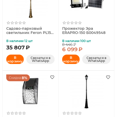
Садово-парковый
Прожектор Эра
светильник Feron PL158
ERAPRO-150 Б0049548
11326
В наличии 12 шт
В наличии 100 шт
8 446
₽
35 807
₽
6 099
₽
В
В
Связаться в
Связаться в
WhatsApp
WhatsApp
корзину
корзину
8%
Скидка