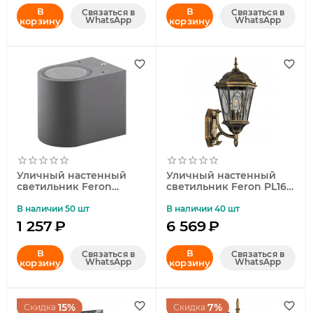
В
В
Связаться в
Связаться в
WhatsApp
WhatsApp
корзину
корзину
Уличный настенный
Уличный настенный
светильник Feron
светильник Feron PL160
DH014 11867
11327
В наличии 50 шт
В наличии 40 шт
1 257
₽
6 569
₽
В
В
Связаться в
Связаться в
WhatsApp
WhatsApp
корзину
корзину
15%
7%
Скидка
Скидка