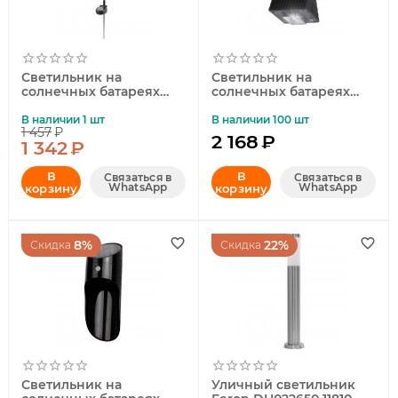
Светильник на
Светильник на
солнечных батареях
солнечных батареях
ЭРА ERASF012-31
ЭРА ERAFS024-06
Б0044239
Б0044246
В наличии 1 шт
В наличии 100 шт
1 457
₽
2 168
₽
1 342
₽
В
В
Связаться в
Связаться в
WhatsApp
WhatsApp
корзину
корзину
8%
22%
Скидка
Скидка
Светильник на
Уличный светильник