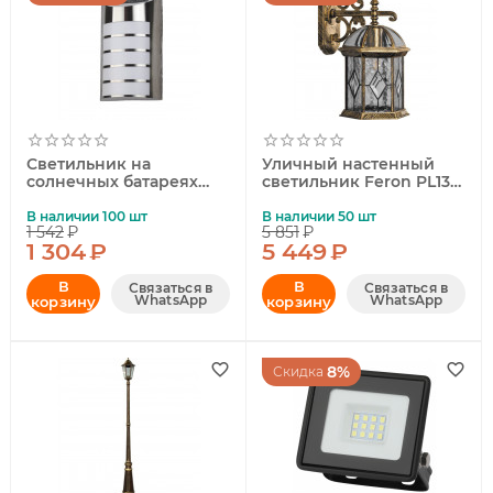
Светильник на
Уличный настенный
солнечных батареях
светильник Feron PL131
ЭРА ERAFS024-40
11335
Б0044254
В наличии 100 шт
В наличии 50 шт
1 542
₽
5 851
₽
1 304
₽
5 449
₽
В
В
Связаться в
Связаться в
WhatsApp
WhatsApp
корзину
корзину
8%
Скидка