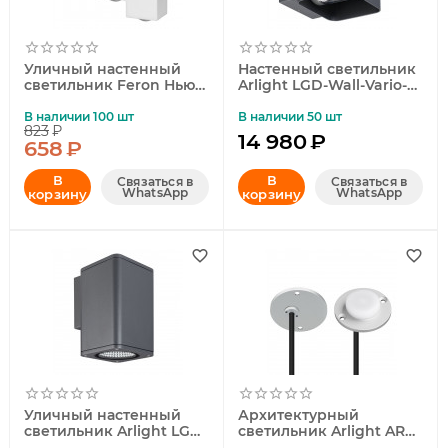
Уличный настенный
Настенный светильник
светильник Feron Нью-
Arlight LGD-Wall-Vario-
Йорк 48314
J2G-12W Warm White
021933
В наличии 100 шт
В наличии 50 шт
823
₽
14 980
₽
658
₽
В
В
Связаться в
Связаться в
WhatsApp
WhatsApp
корзину
корзину
Уличный настенный
Архитектурный
светильник Arlight LGD-
светильник Arlight ART-
EVO-WALL-S100x100-12W
DECK-LAMP-R40-1W