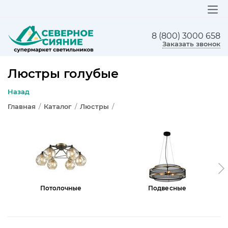
8 (800) 3000 658
ЛЮСТРЫ
Заказать звонок
СВЕТИЛЬНИКИ
Люстры голубые
БРА И ПОДСВЕТКА
Назад
Главная
/
Каталог
/
Люстры
/
НАСТОЛЬНЫЕ ЛАМПЫ
ТОРШЕРЫ
СВЕТИЛЬНИКИ КАК В ИКЕА
ТРЕКОВЫЕ СИСТЕМЫ
Потолочные
Подвесные
СПОТЫ