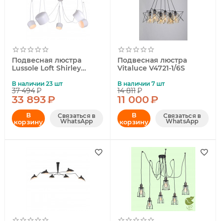
Подвесная люстра
Подвесная люстра
Lussole Loft Shirley
Vitaluce V4721-1/6S
GRLSP-8175
В наличии 23 шт
В наличии 7 шт
37 494
₽
14 811
₽
33 893
₽
11 000
₽
В
В
Связаться в
Связаться в
WhatsApp
WhatsApp
корзину
корзину