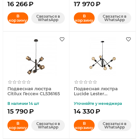
16 266
₽
17 970
₽
В
В
Связаться в
Связаться в
WhatsApp
WhatsApp
корзину
корзину
Подвесная люстра
Подвесная люстра
Citilux Гессен CL536165
Lucide Lester
21424/06/30
В наличии 14 шт
Уточняйте у менеджера
15 790
₽
14 330
₽
В
В
Связаться в
Связаться в
WhatsApp
WhatsApp
корзину
корзину