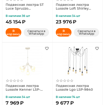
Подвесная люстра ST
Подвесная люстра
Luce Spruzzo
Lussole Loft Shirley
SL305.402.06
GRLSP-9310
В наличии 36 шт
В наличии 34 шт
45 154
₽
23 976
₽
В
В
Связаться в
Связаться в
WhatsApp
WhatsApp
корзину
корзину
Подвесная люстра
Подвесная люстра
Lussole Kenner LSP-
Lussole Lgo LSP-9840
8268-W
В наличии 34 шт
В наличии 74 шт
7 969
₽
9 677
₽