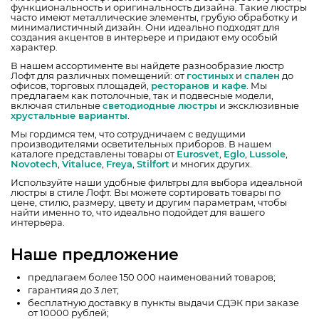
функциональность и оригинальность дизайна. Такие люстры
часто имеют металлические элементы, грубую обработку и
минималистичный дизайн. Они идеально подходят для
создания акцентов в интерьере и придают ему особый
характер.
В нашем ассортименте вы найдете разнообразие люстр
Лофт для различных помещений: от
гостиных
и
спален
до
офисов, торговых площадей,
ресторанов и кафе
. Мы
предлагаем как потолочные, так и подвесные модели,
включая стильные
светодиодные люстры
и эксклюзивные
хрустальные варианты
.
Мы гордимся тем, что сотрудничаем с ведущими
производителями осветительных приборов. В нашем
каталоге представлены товары от
Eurosvet
,
Eglo
,
Lussole
,
Novotech
,
Vitaluce
,
Freya
,
Stilfort
и многих других.
Используйте наши удобные фильтры для выбора идеальной
люстры в стиле Лофт. Вы можете сортировать товары по
цене, стилю, размеру, цвету и другим параметрам, чтобы
найти именно то, что идеально подойдет для вашего
интерьера.
Наше предложение
предлагаем более 150 000 наименований товаров;
гарантияя до 3 лет;
бесплатную доставку в пункты выдачи СДЭК при заказе
от 10000 рублей;