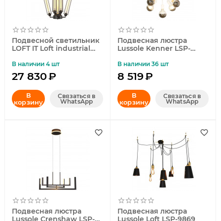
Подвесной светильник
Подвесная люстра
LOFT IT Loft industrial
Lussole Kenner LSP-
cage Loft1136
8268-S
В наличии 4 шт
В наличии 36 шт
27 830
₽
8 519
₽
В
В
Связаться в
Связаться в
WhatsApp
WhatsApp
корзину
корзину
Подвесная люстра
Подвесная люстра
Lussole Crenshaw LSP-
Lussole Loft LSP-9869