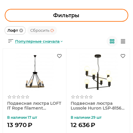
УЛИЧНОЕ ОСВЕЩЕНИЕ
ОФИСНОЕ ОСВЕЩЕНИЕ
Фильтры
СВЕТОДИОДНАЯ ПОДСВЕТКА
Лофт
Сбросить
Популярные сначала
ЛАМПОЧКИ
ЭЛЕКТРОТОВАРЫ
КОМПЛЕКТУЮЩИЕ
ПРЕДМЕТЫ ИНТЕРЬЕРА
НОВОГОДНИЕ ТОВАРЫ
Подвесная люстра LOFT
Подвесная люстра
IT Rope filament
Lussole Huron LSP-8156-
Loft1861/6
W
В наличии 17 шт
В наличии 29 шт
13 970
₽
12 636
₽