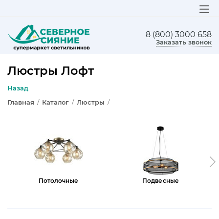
8 (800) 3000 658
ЛЮСТРЫ
Заказать звонок
СВЕТИЛЬНИКИ
Люстры Лофт
БРА И ПОДСВЕТКА
Назад
Главная
/
Каталог
/
Люстры
/
НАСТОЛЬНЫЕ ЛАМПЫ
ТОРШЕРЫ
СВЕТИЛЬНИКИ КАК В ИКЕА
ТРЕКОВЫЕ СИСТЕМЫ
Потолочные
Подвесные
СПОТЫ