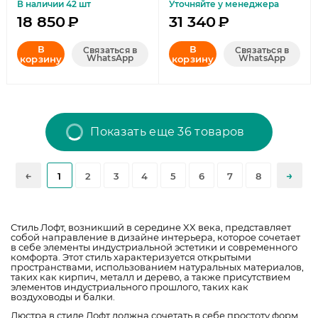
В наличии 42 шт
Уточняйте у менеджера
18 850
₽
31 340
₽
В
В
Связаться в
Связаться в
WhatsApp
WhatsApp
корзину
корзину
Показать еще 36 товаров
1
2
3
4
5
6
7
8
Стиль Лофт, возникший в середине XX века, представляет
собой направление в дизайне интерьера, которое сочетает
в себе элементы индустриальной эстетики и современного
комфорта. Этот стиль характеризуется открытыми
пространствами, использованием натуральных материалов,
таких как кирпич, металл и дерево, а также присутствием
элементов индустриального прошлого, таких как
воздуховоды и балки.
Люстра в стиле Лофт должна сочетать в себе простоту форм,