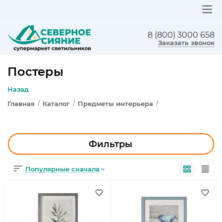
8 (800) 3000 658
ЛЮСТРЫ
Заказать звонок
СВЕТИЛЬНИКИ
Постеры
БРА И ПОДСВЕТКА
Назад
Главная
/
Каталог
/
Предметы интерьера
/
НАСТОЛЬНЫЕ ЛАМПЫ
ТОРШЕРЫ
Фильтры
СВЕТИЛЬНИКИ КАК В ИКЕА
Популярные сначала
ТРЕКОВЫЕ СИСТЕМЫ
СПОТЫ