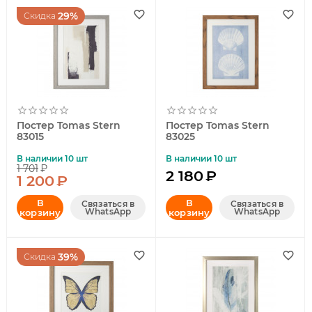
29%
Скидка
Постер Tomas Stern
Постер Tomas Stern
83015
83025
В наличии 10 шт
В наличии 10 шт
1 701
₽
2 180
₽
1 200
₽
В
В
Связаться в
Связаться в
WhatsApp
WhatsApp
корзину
корзину
39%
Скидка