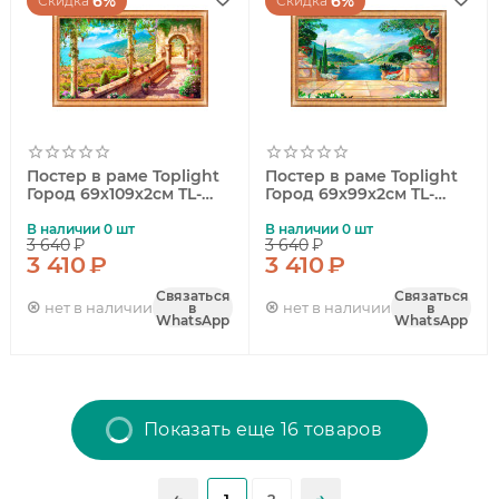
6%
6%
Скидка
Скидка
Постер в раме Toplight
Постер в раме Toplight
Город 69х109х2см TL-
Город 69х99х2см TL-
P6001
P6002
В наличии 0 шт
В наличии 0 шт
3 640
₽
3 640
₽
3 410
₽
3 410
₽
Связаться
Связаться
нет в наличии
нет в наличии
в
в
WhatsApp
WhatsApp
Показать еще 16 товаров