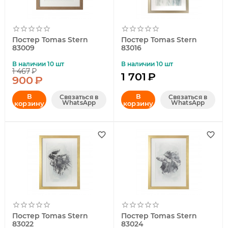
Постер Tomas Stern
Постер Tomas Stern
83009
83016
В наличии 10 шт
В наличии 10 шт
1 467
₽
1 701
₽
900
₽
В
В
Связаться в
Связаться в
WhatsApp
WhatsApp
корзину
корзину
Постер Tomas Stern
Постер Tomas Stern
83022
83024