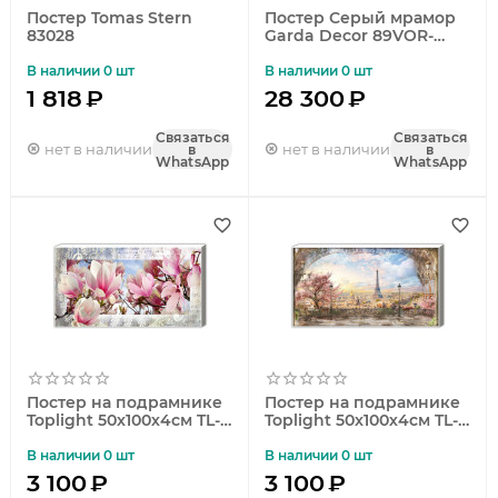
Постер Tomas Stern
Постер Серый мрамор
83028
Garda Decor 89VOR-
MARBLE4
В наличии 0 шт
В наличии 0 шт
1 818
₽
28 300
₽
Связаться
Связаться
нет в наличии
нет в наличии
в
в
WhatsApp
WhatsApp
Постер на подрамнике
Постер на подрамнике
Toplight 50x100х4см TL-
Toplight 50x100х4см TL-
D5016
D4044
В наличии 0 шт
В наличии 0 шт
3 100
₽
3 100
₽