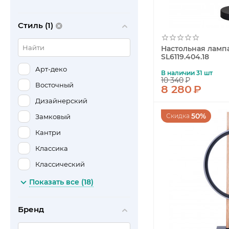
Стиль (1)
Настольная лампа
SL6119.404.18
Арт-деко
В наличии 31 шт
10 340
₽
Восточный
8 280
₽
Дизайнерский
50%
Скидка
Замковый
Кантри
Классика
Классический
Лофт
Показать все (18)
Минимализм
Бренд
Модерн
Морской