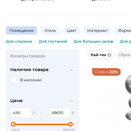
Помещение
Стиль
Цвет
Материал
Форма
Для спальни
Для гостиной
Для больших залов
Для 
Хай-тек
Сброс
Фильтры товаров
Наличие товара
20%
Скидка
В наличии
Цена
₽
–
₽
490
₽
68630
₽