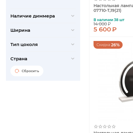
Globo
Сиреневый
Настольная лампа
07710-T,19(21)
Hiper
Черный
Наличие диммера
Horoz
В наличии 38 шт
14 000
₽
5 600
₽
Ideal Lux
Ширина
iLamp
Тип цоколя
26%
Скидка
iLedex
Indigo
Страна
Kanlux
Сбросить
Kutek
Lucia Tucci
Lucide
Lumien Hall
Lumina Deco
Lumion
Lussole