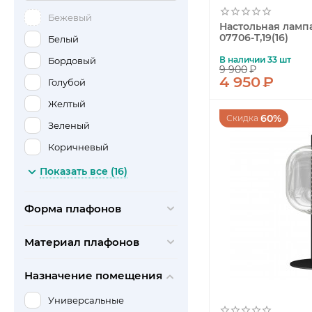
Розовый
Arti Lampadari
Бежевый
Серый
Настольная лампа
Bogates
07706-T,19(16)
Белый
Синий
Citilux
В наличии 33 шт
Бордовый
Фиолетовый
9 900
₽
Crystal Lux
4 950
₽
Голубой
Хром
De Markt
Желтый
Черный
60%
Скидка
Divinare
Зеленый
Eglo
Коричневый
Escada
Красный
Показать все (16)
Evoluce
Медь
F-Promo
Форма плафонов
Оранжевый
Favourite
Прозрачный
Материал плафонов
Feron
Розовый
Freya
Назначение помещения
Серый
Gauss
Синий
Универсальные