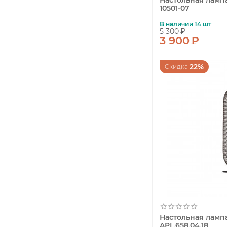
Настольная лампа
10501-07
Lussole LOFT
В наличии 14 шт
Mantra
5 300
₽
3 900
₽
Moderli
MW-Light
22%
Скидка
Newport
Nowodvorski
Paulmann
Reccagni Angelo
Rivoli
Seven Fires
Stilfort
TK Lighting
TopDecor
Toplight
Настольная лампа
APL.658.04.18