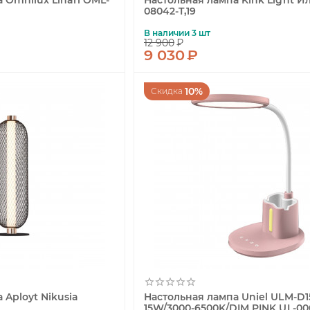
 Omnilux Linari OML-
Настольная лампа Kink Light И
08042-T,19
В наличии 3 шт
12 900
₽
9 030
₽
10%
Скидка
 Aployt Nikusia
Настольная лампа Uniel ULM-D1
15W/3000-6500K/DIM PINK UL-00