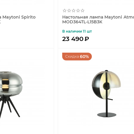
 Maytoni Spirito
Настольная лампа Maytoni Atm
K
MOD364TL-L15B3K
В наличии 11 шт
23 490
₽
60%
Скидка