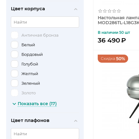
Elektrostandard
Цвет корпуса
Loft IT
Настольная лампа
Odeon Light
MOD286TL-L18G3
ST Luce
В наличии 50 шт
Античная бронза
36 490
₽
Kink Light
Белый
Omnilux
Бордовый
Abrasax
50%
Скидка
Голубой
Alfa
Желтый
Ambiente
Зеленый
Ambrella light
Золото
Apeyron
Коричневый
Показать все (17)
Aployt
Красный
Arlight
Цвет плафонов
Медный
ArtClassic
Оранжевый
Arte Lamp