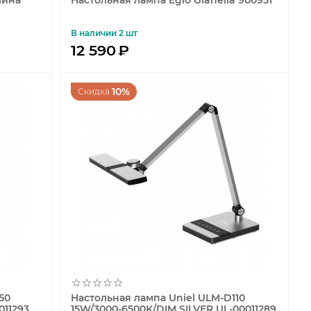
лина
Настольная лампа Eglo Gianella 900951
В наличии 2 шт
12 590
₽
10%
Скидка
50
Настольная лампа Uniel ULM-D110
011293
15W/3000-6500K/DIM SILVER UL-00011289