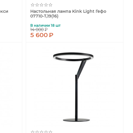
окси
Настольная лампа Kink Light Гефо
07710-T,19(16)
В наличии 18 шт
14 000
₽
5 600
₽