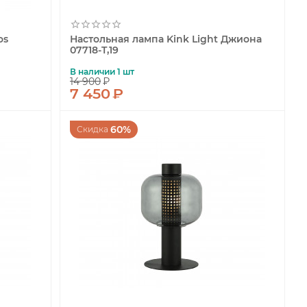
os
Настольная лампа Kink Light Джиона
07718-T,19
В наличии 1 шт
14 900
₽
7 450
₽
60%
Скидка