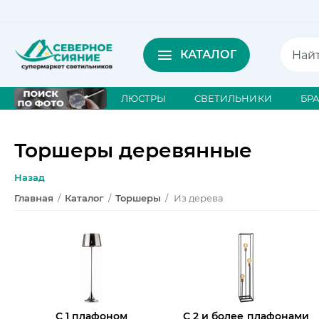
КАТАЛОГ
ЛЮСТРЫ
СВЕТИЛЬНИКИ
БР
Торшеры деревянные
Назад
Главная
/
Каталог
/
Торшеры
/
Из дерева
С 1 плафоном
С 2 и более плафонами