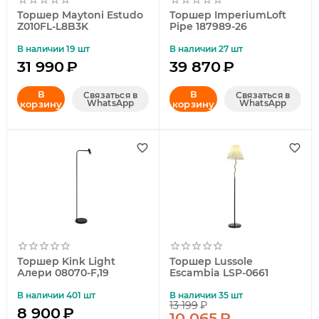
Торшер Maytoni Estudo
Торшер ImperiumLoft
Z010FL-L8B3K
Pipe 187989-26
В наличии 19 шт
В наличии 27 шт
31 990
₽
39 870
₽
В
В
Связаться в
Связаться в
WhatsApp
WhatsApp
корзину
корзину
Торшер Kink Light
Торшер Lussole
Алери 08070-F,19
Escambia LSP-0661
В наличии 401 шт
В наличии 35 шт
13 199
₽
8 900
₽
10 065
₽