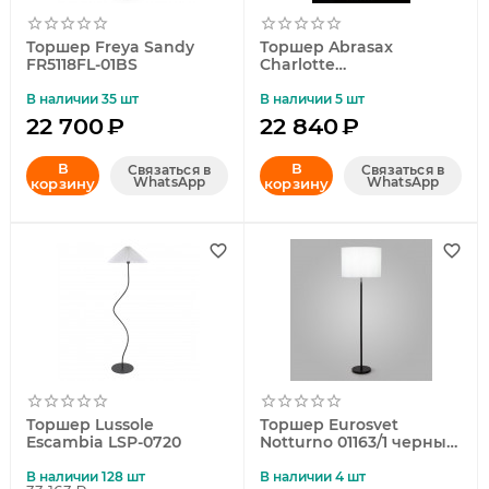
Торшер Freya Sandy
Торшер Abrasax
FR5118FL-01BS
Charlotte
ML69240(WHITE)
В наличии 35 шт
В наличии 5 шт
22 700
₽
22 840
₽
В
В
Связаться в
Связаться в
WhatsApp
WhatsApp
корзину
корзину
Торшер Lussole
Торшер Eurosvet
Escambia LSP-0720
Notturno 01163/1 черный
a065669
В наличии 128 шт
В наличии 4 шт