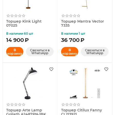
Торшер Kink Light
Торшер Mantra Vector
07025
7335
В наличии 60 шт
В наличии 1 шт
14 900
₽
36 700
₽
В
В
Связаться в
Связаться в
WhatsApp
WhatsApp
корзину
корзину
Торшер Arte Lamp
Торшер Citilux Fanny
Goliath A2487PN-1BK
CL213921