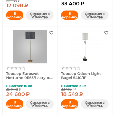
33 163
₽
33 400
₽
12 098
₽
В
В
Связаться в
Связаться в
WhatsApp
WhatsApp
корзину
корзину
Торшер Eurosvet
Торшер Odeon Light
Notturno 01163/1 латунь
Bagel 5410/1F
a065670
В наличии 10 шт
В наличии 9 шт
35 200
₽
33 725
₽
24 600
₽
18 549
₽
В
В
Связаться в
Связаться в
WhatsApp
WhatsApp
корзину
корзину