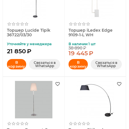
Торшер Lucide Tipik
Торшер iLedex Edge
36722/03/30
9109-1-L WH
Уточняйте у менеджера
В наличии 1 шт
38 890
₽
21 850
₽
19 445
₽
В
В
Связаться в
Связаться в
WhatsApp
WhatsApp
корзину
корзину