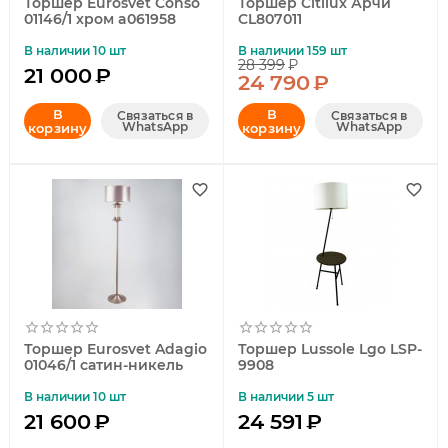
Торшер Eurosvet Conso
Торшер Citilux Арчи
01146/1 хром a061958
CL807011
В наличии 10 шт
В наличии 159 шт
28 399
₽
21 000
₽
24 790
₽
В
В
Связаться в
Связаться в
WhatsApp
WhatsApp
корзину
корзину
Торшер Eurosvet Adagio
Торшер Lussole Lgo LSP-
01046/1 сатин-никель
9908
В наличии 10 шт
В наличии 5 шт
21 600
₽
24 591
₽