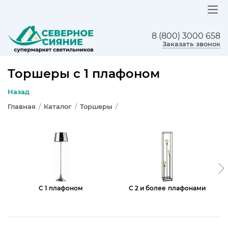
8 (800) 3000 658
ЛЮСТРЫ
Заказать звонок
СВЕТИЛЬНИКИ
Торшеры с 1 плафоном
БРА И ПОДСВЕТКА
Назад
Главная
/
Каталог
/
Торшеры
/
НАСТОЛЬНЫЕ ЛАМПЫ
ТОРШЕРЫ
СВЕТИЛЬНИКИ КАК В ИКЕА
ТРЕКОВЫЕ СИСТЕМЫ
С 1 плафоном
С 2 и более плафонами
СПОТЫ