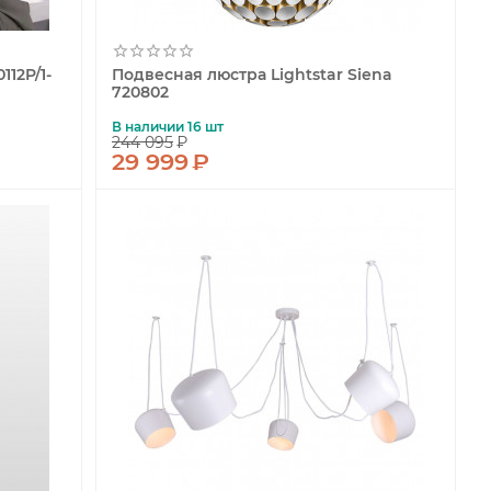
112P/1-
Подвесная люстра Lightstar Siena
720802
В наличии 16 шт
244 095
₽
29 999
₽