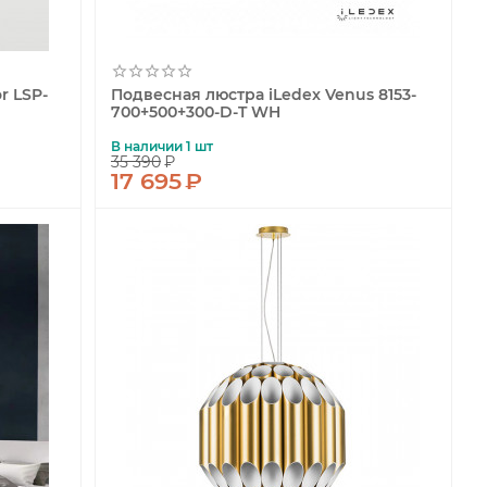
r LSP-
Подвесная люстра iLedex Venus 8153-
700+500+300-D-T WH
В наличии 1 шт
35 390
₽
17 695
₽