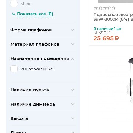
Arte Lamp
Медь
Arti Lampadari
Прозрачный
Показать все (11)
Подвесная люстра 
39W-3000K (6/4) 
Bogates
Серый
Chiaro
В наличии 1 шт
Форма плафонов
Хром
51 390
₽
25 695
₽
Citilux
Черный
Материал плафонов
Crystal Lux
De Markt
Назначение помещения
Denkirs
Универсальные
Divinare
Eglo
Наличие пульта
Elvan
Escada
Наличие диммера
Evoluce
Высота
F-Promo
Favourite
Длина