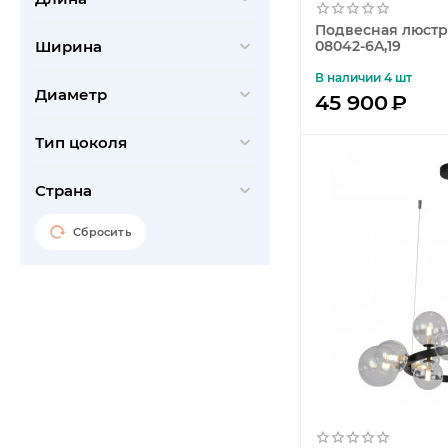
Feron
Подвесная люстра
Ширина
08042-6A,19
Freya
В наличии 4 шт
Globo
Диаметр
45 900
₽
Hiper
Тип цоколя
Horoz
Ideal Lux
Страна
iLamp
Сбросить
iLedex
IMEX
Indigo
Kanlux
Kutek
Lucia Tucci
Lucide