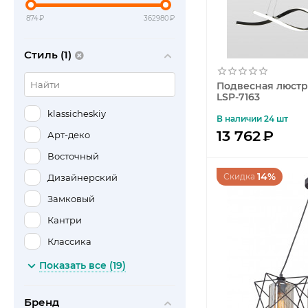
874
₽
362980
₽
Стиль (1)
Подвесная люстра
LSP-7163
klassicheskiy
В наличии 24 шт
13 762
₽
Арт-деко
Восточный
14%
Скидка
Дизайнерский
Замковый
Кантри
Классика
Классический
Показать все (19)
Лофт
Бренд
Минимализм