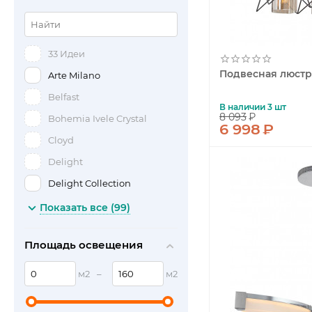
Модерн
Морской
33 Идеи
Неоклассика
Подвесная люстра 
Arte Milano
Прованс
Belfast
Ретро
В наличии 3 шт
8 093
₽
Bohemia Ivele Crystal
6 998
₽
Скандинавский
Cloyd
Современный
Delight
Тиффани
Delight Collection
Хай-тек
Dio D'Arte
Показать все (99)
EKS
Площадь освещения
Elstead Lighting
Feiss
м2
–
м2
Freya Outlet