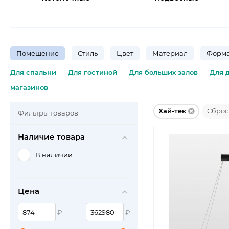
Помещение
Стиль
Цвет
Материал
Форма
Для спальни
Для гостиной
Для больших залов
Для 
магазинов
Хай-тек
Сброс
Фильтры товаров
Наличие товара
В наличии
Цена
₽
–
₽