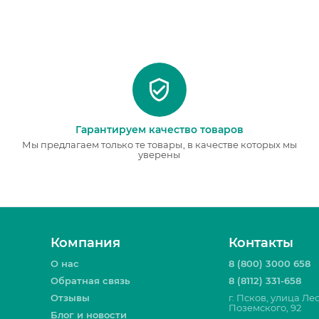
Гарантируем качество товаров
Мы предлагаем только те товары, в качестве которых мы
уверены
Компания
Контакты
О нас
8 (800) 3000 658
Обратная связь
8 (8112) 331-658
Отзывы
г. Псков, улица Ле
Поземского, 92
Блог и новости