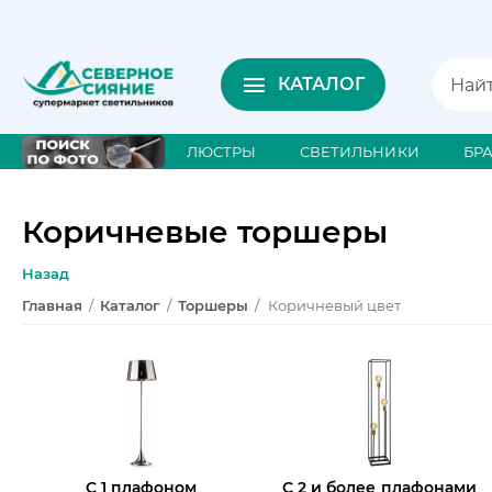
КАТАЛОГ
ЛЮСТРЫ
СВЕТИЛЬНИКИ
БР
Коричневые торшеры
Назад
Главная
/
Каталог
/
Торшеры
/
Коричневый цвет
С 1 плафоном
С 2 и более плафонами