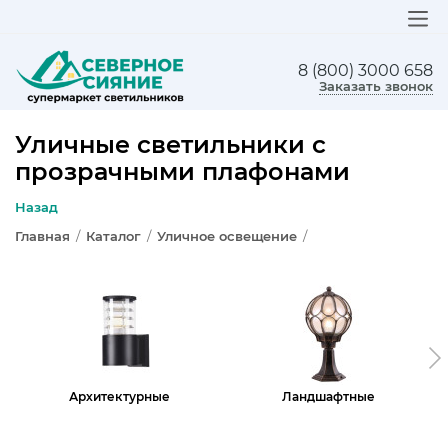
8 (800) 3000 658
ЛЮСТРЫ
Заказать звонок
СВЕТИЛЬНИКИ
Уличные светильники с
прозрачными плафонами
БРА И ПОДСВЕТКА
Назад
НАСТОЛЬНЫЕ ЛАМПЫ
Главная
/
Каталог
/
Уличное освещение
/
ТОРШЕРЫ
СВЕТИЛЬНИКИ КАК В ИКЕА
ТРЕКОВЫЕ СИСТЕМЫ
Архитектурные
Ландшафтные
СПОТЫ