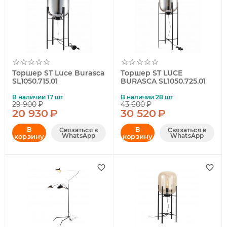
Торшер ST Luce Burasca
Торшер ST LUCE
SL1050.715.01
BURASCA SL1050.725.01
В наличии 17 шт
В наличии 28 шт
29 900
₽
43 600
₽
20 930
₽
30 520
₽
В
В
Связаться в
Связаться в
WhatsApp
WhatsApp
корзину
корзину