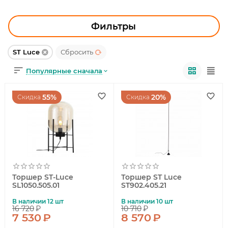
УЛИЧНОЕ ОСВЕЩЕНИЕ
ОФИСНОЕ ОСВЕЩЕНИЕ
Фильтры
СВЕТОДИОДНАЯ ПОДСВЕТКА
ST Luce
Сбросить
Популярные сначала
ЛАМПОЧКИ
ЭЛЕКТРОТОВАРЫ
55%
20%
Скидка
Скидка
КОМПЛЕКТУЮЩИЕ
ПРЕДМЕТЫ ИНТЕРЬЕРА
НОВОГОДНИЕ ТОВАРЫ
Торшер ST-Luce
Торшер ST Luce
SL1050.505.01
ST902.405.21
В наличии 12 шт
В наличии 10 шт
16 720
₽
10 710
₽
7 530
₽
8 570
₽