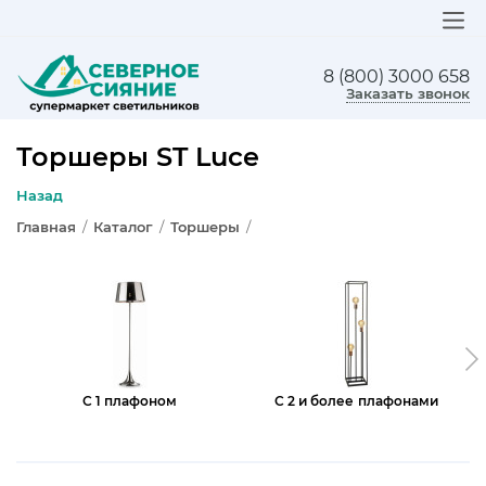
8 (800) 3000 658
ЛЮСТРЫ
Заказать звонок
СВЕТИЛЬНИКИ
Торшеры ST Luce
БРА И ПОДСВЕТКА
Назад
Главная
/
Каталог
/
Торшеры
/
НАСТОЛЬНЫЕ ЛАМПЫ
ТОРШЕРЫ
СВЕТИЛЬНИКИ КАК В ИКЕА
ТРЕКОВЫЕ СИСТЕМЫ
С 1 плафоном
С 2 и более плафонами
СПОТЫ