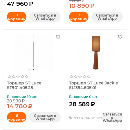
13 610
₽
47 960
₽
10 890
₽
В
В
Связаться в
Связаться в
WhatsApp
WhatsApp
корзину
корзину
Торшер ST Luce
Торшер ST Luce Jackie
ST901.405.28
SL1354.605.01
В наличии 10 шт
В наличии 0 шт
20 990
₽
28 589
₽
14 780
₽
Связаться
В
Связаться в
нет в наличии
в
WhatsApp
корзину
WhatsApp