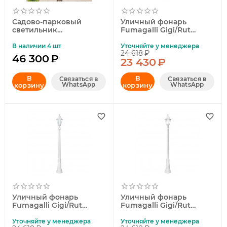
Садово-парковый
Уличный фонарь
светильник
Fumagalli Gigi/Rut
Elektrostandard
E26.156.000.AXF1R
Andromeda F/3 (GLYF-
В наличии 4 шт
Уточняйте у менеджера
24 618
₽
8024F/3) 4690389042713
46 300
₽
23 430
₽
В
В
Связаться в
Связаться в
WhatsApp
WhatsApp
корзину
корзину
Уличный фонарь
Уличный фонарь
Fumagalli Gigi/Rut
Fumagalli Gigi/Rut
E26.156.000.WYF1R
E26.156.000.WXF1R
Уточняйте у менеджера
Уточняйте у менеджера