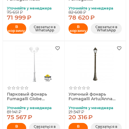
E26.205.S20.AXF1R
G40.205.M10.AYE27
Уточняйте у менеджера
Уточняйте у менеджера
75 651
₽
82 608
₽
71 999
₽
78 620
₽
В
В
Связаться в
Связаться в
WhatsApp
WhatsApp
корзину
корзину
Парковый фонарь
Уличный фонарь
Fumagalli Globe
Fumagalli Artu/Anna
G30.202.R20.WYF1R
E22.158.000.BYF1R
Уточняйте у менеджера
Уточняйте у менеджера
81 141
₽
21 347
₽
75 567
₽
20 316
₽
В
В
Связаться в
Связаться в