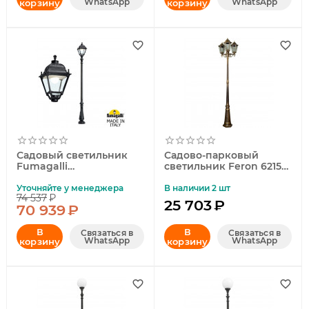
WhatsApp
WhatsApp
корзину
корзину
Садовый светильник
Садово-парковый
Fumagalli
светильник Feron 6215
U33.202.000.AXH27
11208
Уточняйте у менеджера
В наличии 2 шт
74 537
₽
25 703
₽
70 939
₽
В
В
Связаться в
Связаться в
WhatsApp
WhatsApp
корзину
корзину