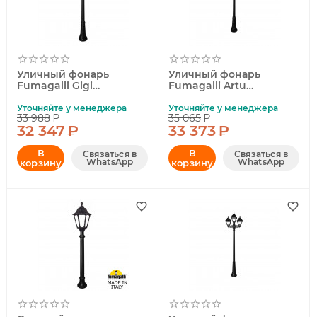
Уличный фонарь
Уличный фонарь
Fumagalli Gigi
Fumagalli Artu
Bisso/Anna
Bisso/Anna
E22.156.S20.AXF1R
E22.158.S30.AYF1R
Уточняйте у менеджера
Уточняйте у менеджера
33 988
₽
35 065
₽
32 347
₽
33 373
₽
В
В
Связаться в
Связаться в
WhatsApp
WhatsApp
корзину
корзину