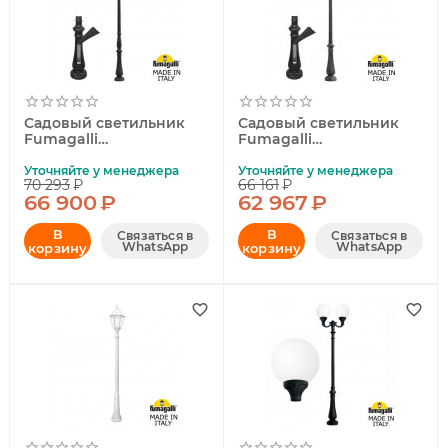
Садовый светильник
Садовый светильник
Fumagalli
Fumagalli
G40.205.000.AYE27
G40.202.000.AYE27
Уточняйте у менеджера
Уточняйте у менеджера
70 293
₽
66 161
₽
66 900
₽
62 967
₽
В
В
Связаться в
Связаться в
WhatsApp
WhatsApp
корзину
корзину