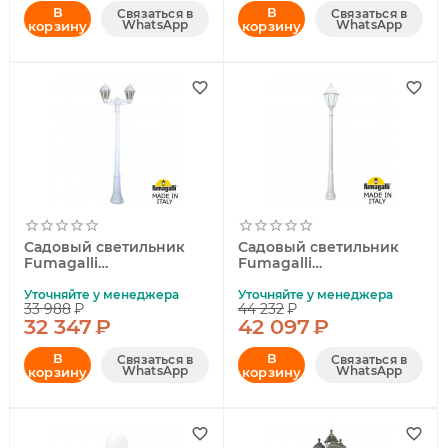
В
В
Связаться в
Связаться в
WhatsApp
WhatsApp
корзину
корзину
Садовый светильник
Садовый светильник
Fumagalli
Fumagalli
K22.156.S20.WXF1R
E35.157.000.WYH27
Уточняйте у менеджера
Уточняйте у менеджера
33 988
₽
44 232
₽
32 347
₽
42 097
₽
В
В
Связаться в
Связаться в
WhatsApp
WhatsApp
корзину
корзину