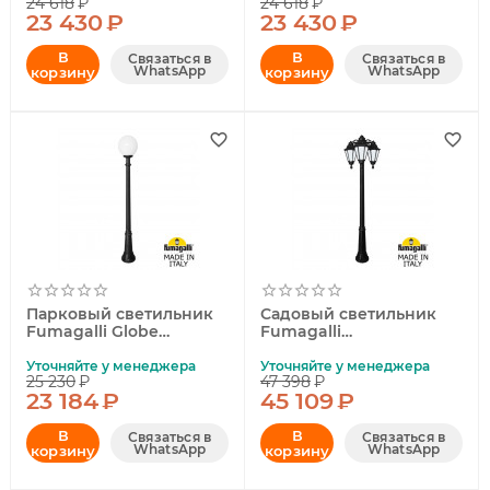
24 618
₽
24 618
₽
23 430
₽
23 430
₽
В
В
Связаться в
Связаться в
WhatsApp
WhatsApp
корзину
корзину
Парковый светильник
Садовый светильник
Fumagalli Globe
Fumagalli
G30.156.000.AYF1R
E26.157.S30.AYF1RDN
Уточняйте у менеджера
Уточняйте у менеджера
25 230
₽
47 398
₽
23 184
₽
45 109
₽
В
В
Связаться в
Связаться в
WhatsApp
WhatsApp
корзину
корзину