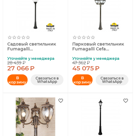
Садовый светильник
Парковый светильник
Fumagalli
Fumagalli Cefa
G40.158.000.AYE27
U23.158.S31.BYF1R
Уточняйте у менеджера
Уточняйте у менеджера
28 439
₽
47 362
₽
27 066
₽
45 075
₽
В
В
Связаться в
Связаться в
WhatsApp
WhatsApp
корзину
корзину