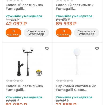
Садовый светильник
Садовый светильник
Fumagalli
Fumagalli
E35.157.000.WXH27
G40.202.R20.AYE27
Уточняйте у менеджера
Уточняйте у менеджера
44 232
₽
94 495
₽
42 097
₽
89 933
₽
В
В
Связаться в
Связаться в
WhatsApp
WhatsApp
корзину
корзину
Садовый светильник
Парковый светильник
Fumagalli
Fumagalli Globe
G40.202.M20.AYE27
G40.163.000.WYE27
Уточняйте у менеджера
Уточняйте у менеджера
97 801
₽
23 734
₽
93 080
₽
22 588
₽