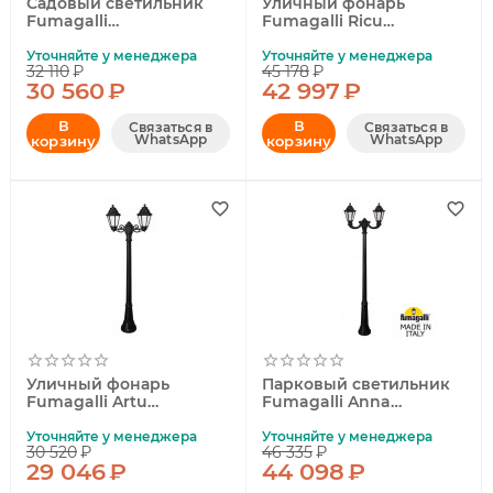
Садовый светильник
Уличный фонарь
Fumagalli
Fumagalli Ricu
E35.163.000.AYH27
Bisso/Cefa 2+1
U23.157.S21.AXF1R
Уточняйте у менеджера
Уточняйте у менеджера
32 110
₽
45 178
₽
30 560
₽
42 997
₽
В
В
Связаться в
Связаться в
WhatsApp
WhatsApp
корзину
корзину
Уличный фонарь
Парковый светильник
Fumagalli Artu
Fumagalli Anna
Bisso/Anna
E22.157.R20.AXF1R
E22.158.S20.AYF1R
Уточняйте у менеджера
Уточняйте у менеджера
30 520
₽
46 335
₽
29 046
₽
44 098
₽