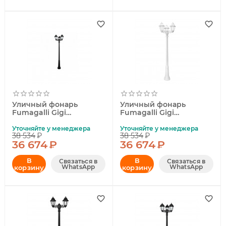
Уличный фонарь
Уличный фонарь
Fumagalli Gigi
Fumagalli Gigi
Bisso/Anna
Bisso/Anna
E22.156.S30.AXF1R
E22.156.S30.WXF1R
Уточняйте у менеджера
Уточняйте у менеджера
38 534
₽
38 534
₽
36 674
₽
36 674
₽
В
В
Связаться в
Связаться в
WhatsApp
WhatsApp
корзину
корзину