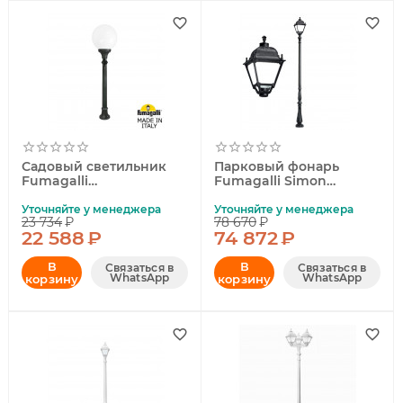
Садовый светильник
Парковый фонарь
Fumagalli
Fumagalli Simon
G40.163.000.AYE27
U33.205.000.AYH27
Уточняйте у менеджера
Уточняйте у менеджера
23 734
₽
78 670
₽
22 588
₽
74 872
₽
В
В
Связаться в
Связаться в
WhatsApp
WhatsApp
корзину
корзину