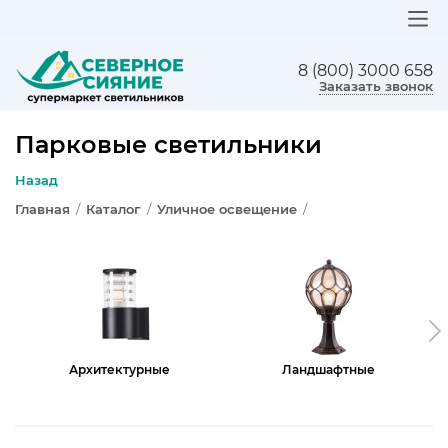
8 (800) 3000 658
ЛЮСТРЫ
Заказать звонок
СВЕТИЛЬНИКИ
Парковые светильники
БРА И ПОДСВЕТКА
Назад
Главная
/
Каталог
/
Уличное освещение
/
НАСТОЛЬНЫЕ ЛАМПЫ
ТОРШЕРЫ
СВЕТИЛЬНИКИ КАК В ИКЕА
ТРЕКОВЫЕ СИСТЕМЫ
Архитектурные
Ландшафтные
СПОТЫ