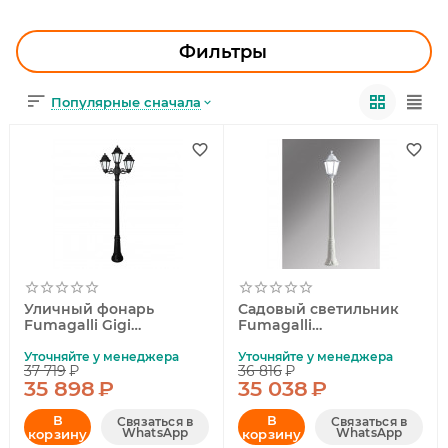
УЛИЧНОЕ ОСВЕЩЕНИЕ
ОФИСНОЕ ОСВЕЩЕНИЕ
Фильтры
СВЕТОДИОДНАЯ ПОДСВЕТКА
Популярные сначала
ЛАМПОЧКИ
ЭЛЕКТРОТОВАРЫ
КОМПЛЕКТУЮЩИЕ
ПРЕДМЕТЫ ИНТЕРЬЕРА
Уличный фонарь
Садовый светильник
НОВОГОДНИЕ ТОВАРЫ
Fumagalli Gigi
Fumagalli
Bisso/Anna
E35.158.000.WYH27
E22.156.S21.AYF1R
Уточняйте у менеджера
Уточняйте у менеджера
37 719
₽
36 816
₽
35 898
₽
35 038
₽
В
В
Связаться в
Связаться в
WhatsApp
WhatsApp
корзину
корзину