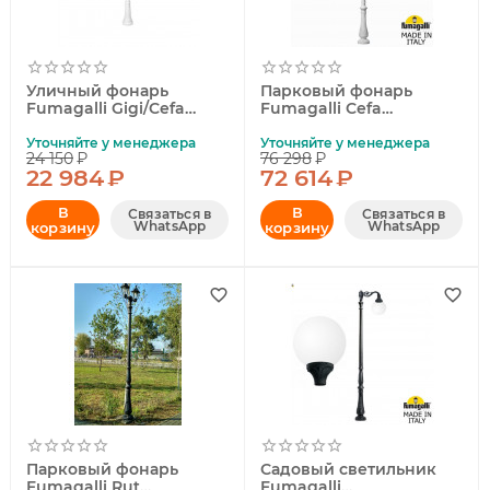
Уличный фонарь
Парковый фонарь
Fumagalli Gigi/Cefa
Fumagalli Cefa
U23.156.000.WYF1R
U23.202.S30.WXF1R
Уточняйте у менеджера
Уточняйте у менеджера
24 150
₽
76 298
₽
22 984
₽
72 614
₽
В
В
Связаться в
Связаться в
WhatsApp
WhatsApp
корзину
корзину
Парковый фонарь
Садовый светильник
Fumagalli Rut
Fumagalli