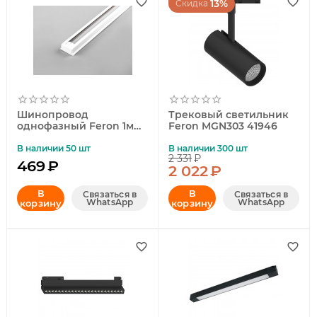
13%
Скидка
Шинопровод
Трековый светильник
однофазный Feron 1м
Feron MGN303 41946
белый 10337
В наличии 50 шт
В наличии 300 шт
2 331
₽
469
₽
2 022
₽
В
В
Связаться в
Связаться в
WhatsApp
WhatsApp
корзину
корзину