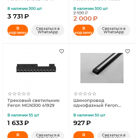
В наличии 300 шт
В наличии 300 шт
2 100
₽
3 731
₽
2 000
₽
В
В
Связаться в
Связаться в
WhatsApp
WhatsApp
корзину
корзину
Трековый светильник
Шинопровод
Feron MGN300 41929
однофазный Feron
CAB1003 2м черный
10341
В наличии 55 шт
В наличии 50 шт
1 633
₽
927
₽
В
В
Связаться в
Связаться в