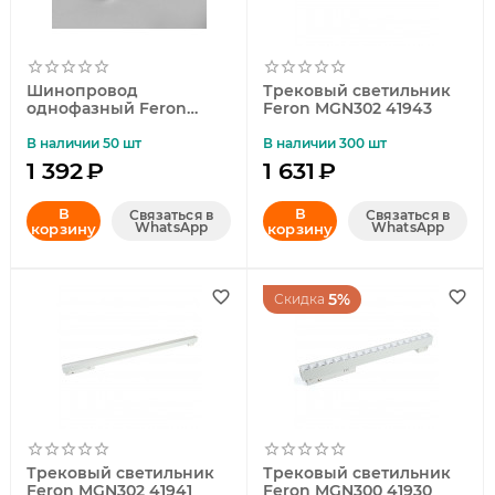
Шинопровод
Трековый светильник
однофазный Feron
Feron MGN302 41943
CAB1003 3м черный
10342
В наличии 50 шт
В наличии 300 шт
1 392
₽
1 631
₽
В
В
Связаться в
Связаться в
WhatsApp
WhatsApp
корзину
корзину
5%
Скидка
Трековый светильник
Трековый светильник
Feron MGN302 41941
Feron MGN300 41930