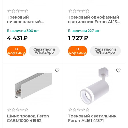
Трековый
Трековый однофазный
низковольтный
светильник Feron AL132
светильник Feron
MattLine 51014
MGN301 48720
В наличии 300 шт
В наличии 227 шт
4 431
₽
1 727
₽
В
В
Связаться в
Связаться в
WhatsApp
WhatsApp
корзину
корзину
Шинопровод Feron
Трековый светильник
CABM1000 41962
Feron AL161 41371