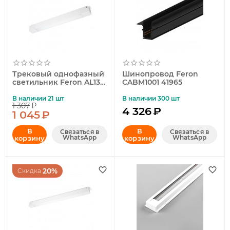
Трековый однофазный
Шинопровод Feron
светильник Feron AL132
CABM1001 41965
MattLine 51011
В наличии 21 шт
В наличии 300 шт
1 307
₽
4 326
₽
1 045
₽
В
В
Связаться в
Связаться в
WhatsApp
WhatsApp
корзину
корзину
20%
Скидка