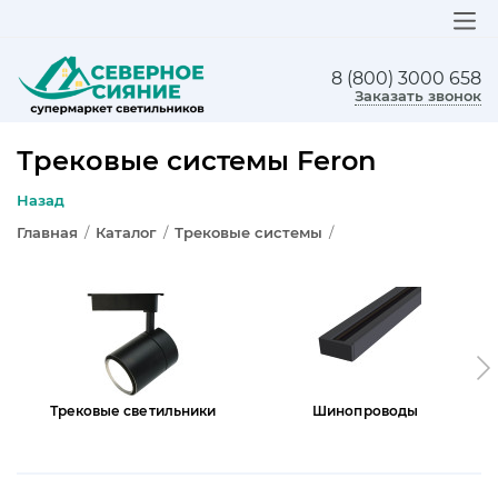
8 (800) 3000 658
ЛЮСТРЫ
Заказать звонок
СВЕТИЛЬНИКИ
Трековые системы Feron
БРА И ПОДСВЕТКА
Назад
Главная
/
Каталог
/
Трековые системы
/
НАСТОЛЬНЫЕ ЛАМПЫ
ТОРШЕРЫ
СВЕТИЛЬНИКИ КАК В ИКЕА
ТРЕКОВЫЕ СИСТЕМЫ
Трековые светильники
Шинопроводы
СПОТЫ