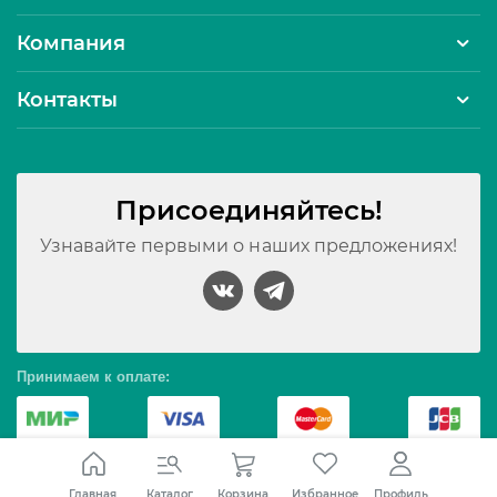
Компания
Контакты
Присоединяйтесь!
Узнавайте первыми о наших предложениях!
Принимаем к оплате:
© 2010 – 2026 Интернет-магазин Северное сияние. Все
Профиль
Главная
Каталог
Корзина
Избранное