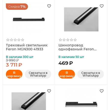
7%
Скидка
Трековый светильник
Шинопровод
Feron MGN300 41933
однофазный Feron
CAB1003 1м черный
10340
В наличии 300 шт
В наличии 50 шт
3 990
₽
469
₽
3 711
₽
В
В
Связаться в
Связаться в
WhatsApp
WhatsApp
корзину
корзину