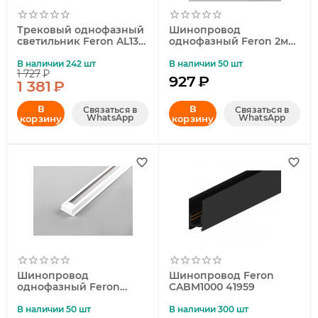
Трековый однофазный
Шинопровод
светильник Feron AL132
однофазный Feron 2м
MattLine 51013
белый CAB1003 10338
В наличии 242 шт
В наличии 50 шт
1 727
₽
927
₽
1 381
₽
В
В
Связаться в
Связаться в
WhatsApp
WhatsApp
корзину
корзину
Шинопровод
Шинопровод Feron
однофазный Feron
CABM1000 41959
CAB1003 3м белый 10339
В наличии 50 шт
В наличии 300 шт