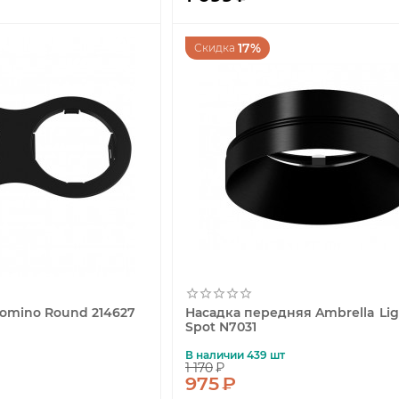
17%
Скидка
Domino Round 214627
Насадка передняя Ambrella Lig
Spot N7031
В наличии 439 шт
1 170
₽
975
₽