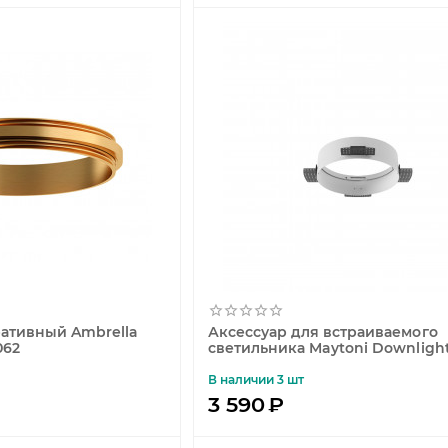
ативный Ambrella
Аксессуар для встраиваемого
062
светильника Maytoni Downligh
DLA032-TRS24-W
В наличии 3 шт
3 590
₽