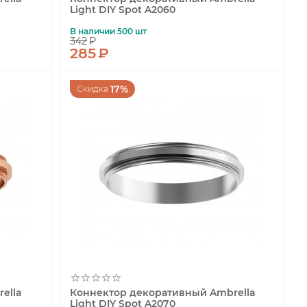
Light DIY Spot A2060
В наличии 500 шт
342
₽
285
₽
17%
Скидка
ella
Коннектор декоративный Ambrella
Light DIY Spot A2070