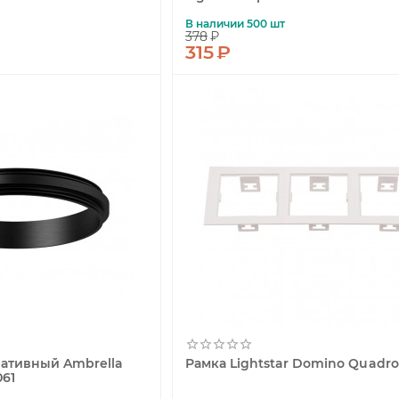
В наличии 500 шт
378
₽
315
₽
ативный Ambrella
Рамка Lightstar Domino Quadro
061