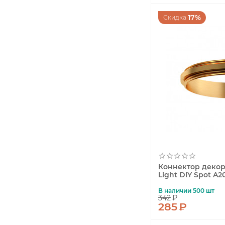
17%
Скидка
Коннектор декор
Light DIY Spot A2
В наличии 500 шт
342
₽
285
₽