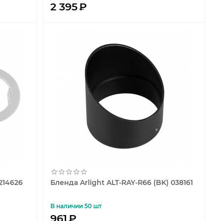
2 395
₽
214626
Бленда Arlight ALT-RAY-R66 (BK) 038161
В наличии 50 шт
961
₽