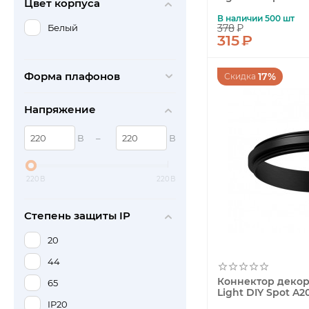
Цвет корпуса
Arlight
В наличии 500 шт
Citilux
Белый
378
₽
315
₽
Crystal Lux
De Markt
Форма плафонов
17%
Скидка
Denkirs
Напряжение
Eglo
Italline
В
–
В
Kanlux
Novotech
220
В
220
В
Paulmann
Степень защиты IP
TDM Electric
20
Uniel
44
Wertmark
Коннектор декор
65
ЭРА
Light DIY Spot A2
IP20