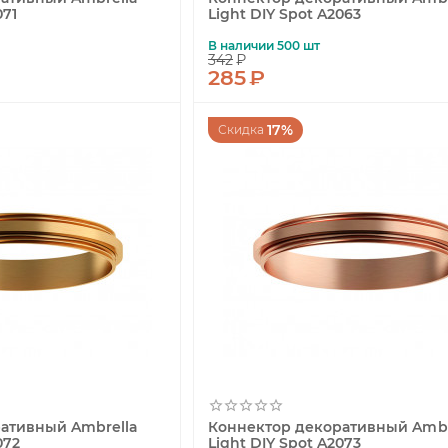
071
Light DIY Spot A2063
В наличии 500 шт
342
₽
285
₽
17%
Скидка
ативный Ambrella
Коннектор декоративный Ambr
072
Light DIY Spot A2073