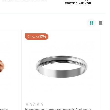
светильников
17%
Скидка
ella
Коннектор декоративный Ambrella