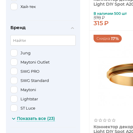
Light DIY Spot A2
Хай-тек
В наличии 500 шт
378
₽
315
₽
Бренд
17%
Скидка
Jung
Maytoni Outlet
SWG PRO
SWG Standard
Maytoni
Lightstar
ST Luce
Ambrella light
Показать все (23)
Apeyron
Коннектор декор
Light DIY Spot A2