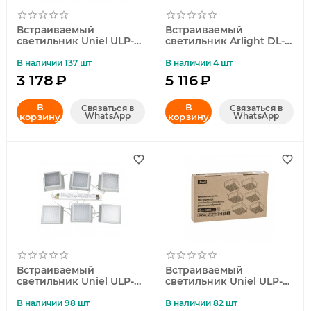
Встраиваемый
Встраиваемый
светильник Uniel ULP-
светильник Arlight DL-
0808 7W/4000К IP40
GRIGLIATO-S90x90-12W
GRILYATO BLACK UL-
Warm3000 (WH, 90 deg,
В наличии 137 шт
В наличии 4 шт
00011899
230) 038332
3 178
₽
5 116
₽
В
В
Связаться в
Связаться в
WhatsApp
WhatsApp
корзину
корзину
Встраиваемый
Встраиваемый
светильник Uniel ULP-
светильник Uniel ULP-
0808 42W/4000К IP40
0808 42W/4000К IP40
GRILYATO WHITE KIT06
GRILYATO BLACK KIT06
В наличии 98 шт
В наличии 82 шт