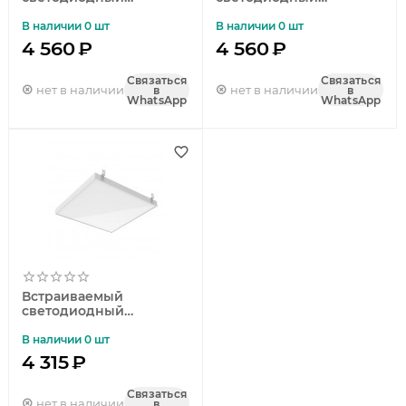
светильник Gauss Mir
светильник Gauss Mir
G1-R3-00010-31G02-
G1-R3-00010-31G02-
В наличии 0 шт
В наличии 0 шт
2003550
2003565
4 560
₽
4 560
₽
Связаться
Связаться
нет в наличии
нет в наличии
в
в
WhatsApp
WhatsApp
Встраиваемый
светодиодный
светильник Gauss Mir
G1-R3-00010-31G03-
В наличии 0 шт
2003540
4 315
₽
Связаться
нет в наличии
в