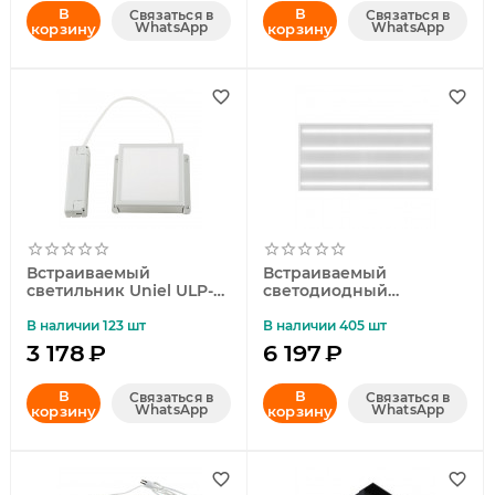
В
В
Связаться в
Связаться в
WhatsApp
WhatsApp
корзину
корзину
Встраиваемый
Встраиваемый
светильник Uniel ULP-
светодиодный
0808 7W/4000К IP40
светильник (UL-
GRILYATO WHITE UL-
00004590) Uniel ULP-
В наличии 123 шт
В наличии 405 шт
00011900
60120 72W/4000К IP40
3 178
₽
6 197
₽
Universal White
В
В
Связаться в
Связаться в
WhatsApp
WhatsApp
корзину
корзину