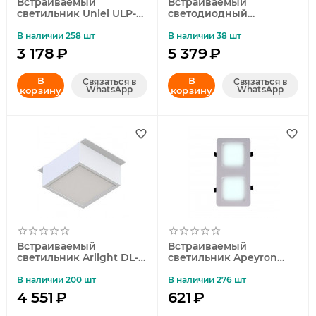
Встраиваемый
Встраиваемый
светильник Uniel ULP-
светодиодный
1010 7W/4000К IP40
светильник (UL-
GRILYATO BLACK UL-
00005199) Uniel ULP-
В наличии 258 шт
В наличии 38 шт
00010709
6060 40W/5000К IP40
3 178
₽
5 379
₽
Grilyato White
В
В
Связаться в
Связаться в
WhatsApp
WhatsApp
корзину
корзину
Встраиваемый
Встраиваемый
светильник Arlight DL-
светильник Apeyron
GRIGLIATO-S90x90-6W
Грильято 42-016
Day4000 047929
В наличии 200 шт
В наличии 276 шт
4 551
₽
621
₽