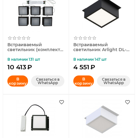
Встраиваемый
Встраиваемый
светильник (комплект
светильник Arlight DL-
из 6 шт) Uniel ULP-1010
GRIGLIATO-S90x90-6W
42W/4000К IP40
Day4000 047658
В наличии 131 шт
В наличии 147 шт
GRILYATO BLACK KIT06
10 413
₽
4 551
₽
UL-00008958
В
В
Связаться в
Связаться в
WhatsApp
WhatsApp
корзину
корзину