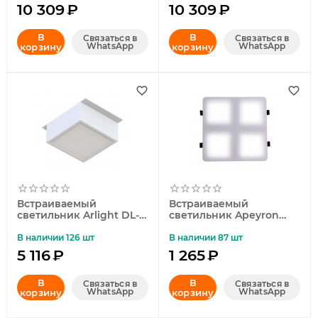
UL-00011060
UL-00011061
10 309
₽
10 309
₽
В
В
Связаться в
Связаться в
WhatsApp
WhatsApp
корзину
корзину
Встраиваемый
Встраиваемый
светильник Arlight DL-
светильник Apeyron
GRIGLIATO-S90x90-12W
Грильято 42-021
Day4000 (WH, 90 deg,
В наличии 126 шт
В наличии 87 шт
230) 038335
5 116
₽
1 265
₽
В
В
Связаться в
Связаться в
WhatsApp
WhatsApp
корзину
корзину