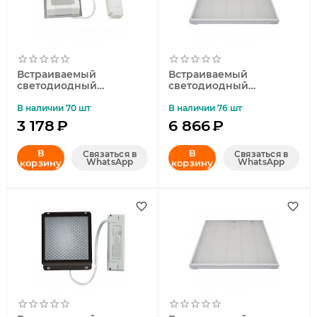
Встраиваемый
Встраиваемый
светодиодный
светодиодный
светильник (UL-
светильник (UL-
00007426) Uniel ULP-1010
00005198) Uniel ULP-
В наличии 70 шт
В наличии 76 шт
7W/4000К Ip40 Grilyato
6060 60W/5000К IP40
3 178
₽
6 866
₽
White
Grilyato White
В
В
Связаться в
Связаться в
WhatsApp
WhatsApp
корзину
корзину