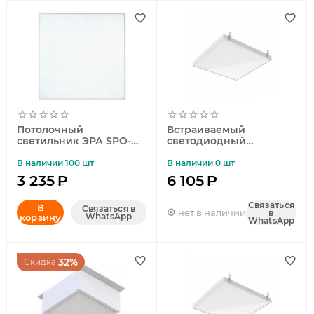
Потолочный
Встраиваемый
светильник ЭРА SPO-
светодиодный
940-9-65K-038 38Вт
светильник Gauss Mir
6500К 3990Лм матовый
G1-R3-00010-31GA3-
В наличии 100 шт
В наличии 0 шт
Грильято Б0051609
2003550
3 235
₽
6 105
₽
Связаться
В
Связаться в
нет в наличии
в
WhatsApp
корзину
WhatsApp
32%
Скидка