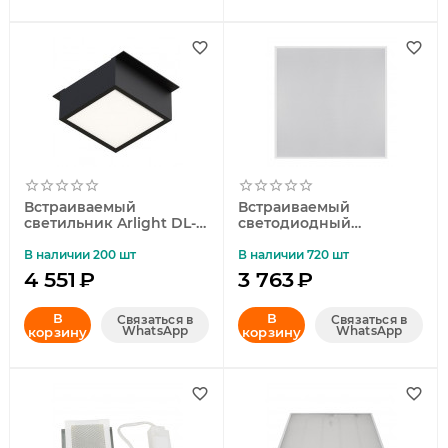
Встраиваемый
Встраиваемый
светильник Arlight DL-
светодиодный
GRIGLIATO-S90x90-6W
светильник (UL-
Warm3000 047045
00004588) Uniel ULP-
В наличии 200 шт
В наличии 720 шт
6060 48W/4000К IP40
4 551
₽
3 763
₽
Universal White
В
В
Связаться в
Связаться в
WhatsApp
WhatsApp
корзину
корзину