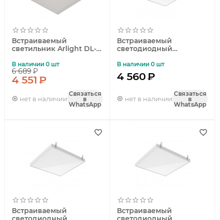
Встраиваемый
Встраиваемый
светильник Arlight DL-
светодиодный
GRIGLIATO-S90x90-6W
светильник Gauss Mir
Warm3000 047928
G1-R3-00010-31G02-
В наличии 0 шт
В наличии 0 шт
6 689
₽
2003540
4 560
₽
4 551
₽
Связаться
Связаться
нет в наличии
нет в наличии
в
в
WhatsApp
WhatsApp
Встраиваемый
Встраиваемый
светодиодный
светодиодный