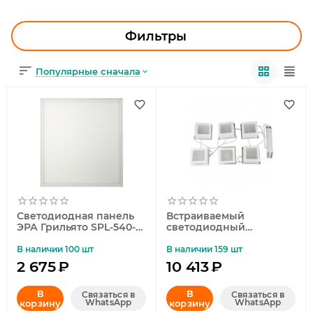
УЛИЧНОЕ ОСВЕЩЕНИЕ
ОФИСНОЕ ОСВЕЩЕНИЕ
Фильтры
СВЕТОДИОДНАЯ ПОДСВЕТКА
Популярные сначала
ЛАМПОЧКИ
ЭЛЕКТРОТОВАРЫ
КОМПЛЕКТУЮЩИЕ
ПРЕДМЕТЫ ИНТЕРЬЕРА
Светодиодная панель
Встраиваемый
НОВОГОДНИЕ ТОВАРЫ
ЭРА Грильято SPL-540-
светодиодный
W-65K-040 Б0048919
светильник (UL-
00007427) Uniel ULP-1010
В наличии 100 шт
В наличии 159 шт
42W/4000К IP40 Grilyato
2 675
₽
10 413
₽
White KIT06
В
В
Связаться в
Связаться в
WhatsApp
WhatsApp
корзину
корзину