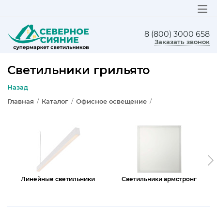
8 (800) 3000 658
ЛЮСТРЫ
Заказать звонок
СВЕТИЛЬНИКИ
Светильники грильято
БРА И ПОДСВЕТКА
Назад
Главная
/
Каталог
/
Офисное освещение
/
НАСТОЛЬНЫЕ ЛАМПЫ
ТОРШЕРЫ
СВЕТИЛЬНИКИ КАК В ИКЕА
ТРЕКОВЫЕ СИСТЕМЫ
Линейные светильники
Светильники армстронг
СПОТЫ