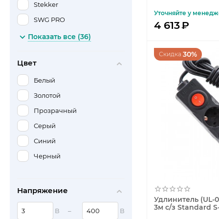
Stekker
Уточняйте у менедж
SWG PRO
4 613
₽
SWG Standard
Показать все (36)
Maytoni
30%
Скидка
Цвет
Lightstar
Elektrostandard
Белый
ST Luce
Золотой
Kink Light
Прозрачный
Werkel
Серый
Apeyron
Синий
Arlight
Черный
Arte Lamp
Citilux
Напряжение
Удлинитель (UL-0
Eglo
3м с/з Standard 
В
–
В
Favourite