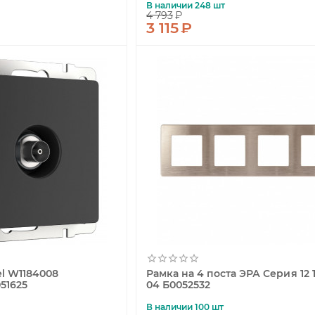
В наличии 248 шт
4 793
₽
3 115
₽
el W1184008
Рамка на 4 поста ЭРА Серия 12 1
51625
04 Б0052532
В наличии 100 шт