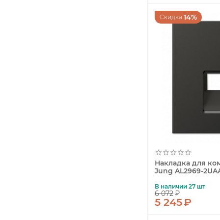
14%
Скидка
Накладка для ком
Jung AL2969-2UA
В наличии 27 шт
6 072
₽
5 245
₽