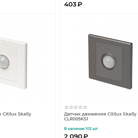
403
₽
itilux Skally
Датчик движения Citilux Skally
CLR005KS1
В наличии 103 шт
2 090
₽