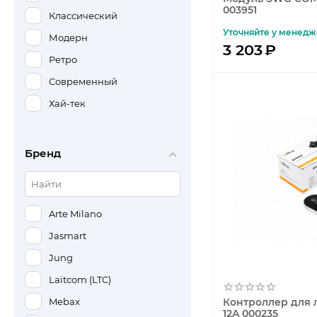
003951
Классический
Уточняйте у менедж
Модерн
3 203
₽
Ретро
Современный
Хай-тек
Бренд
Arte Milano
Jasmart
Jung
Laitcom (LTC)
Mebax
Контроллер для 
12A 000235