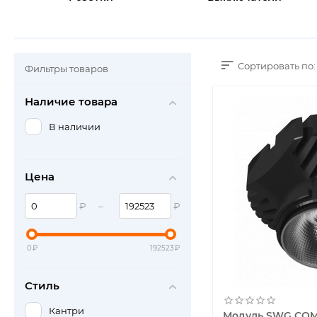
Сортировать по:
Фильтры товаров
Наличие товара
В наличии
Цена
₽
–
₽
0
₽
192523
₽
Стиль
Кантри
Модуль SWG COM