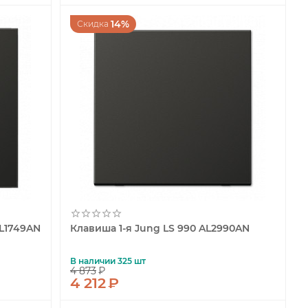
14%
Скидка
L1749AN
Клавиша 1-я Jung LS 990 AL2990AN
В наличии 325 шт
4 873
₽
4 212
₽