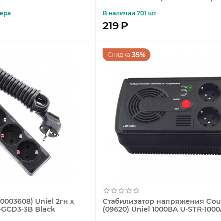
UCX-C20/02A-170 Black
ера
В наличии 701 шт
219
₽
35%
Скидка
0003608) Uniel 2гн х
Стабилизатор напряжения Cou
S-GCD3-3B Black
(09620) Uniel 1000ВА U-STR-1000