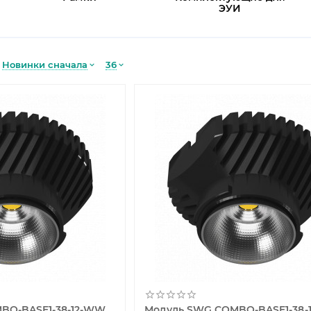
ЭУИ
Новинки сначала
36
BO-BASE1-38-12-WW
Модуль SWG COMBO-BASE1-38-