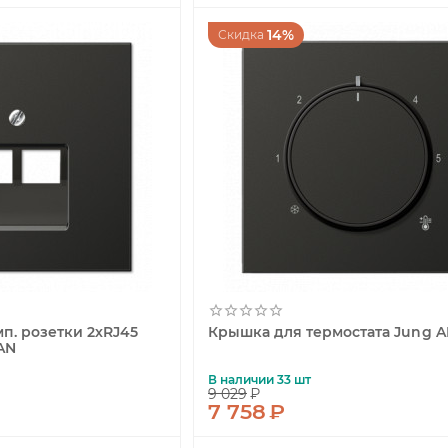
14%
Скидка
п. розетки 2хRJ45
Крышка для термостата Jung A
AN
В наличии 33 шт
9 029
₽
7 758
₽