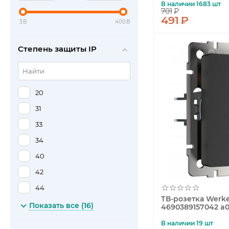
В наличии 1683 шт
701
₽
Feron
491
₽
3
В
400
В
Freya
Gauss
Степень защиты IP
Globo
Horoz
Ideal Lux
20
Lucide
31
Lumion
33
Mantra
34
Nowodvorski
40
Paulmann
42
TDM Electric
44
ТВ-розетка Werk
Uniel
53
Показать все (16)
4690389157042 a0
Volpe
54
В наличии 19 шт