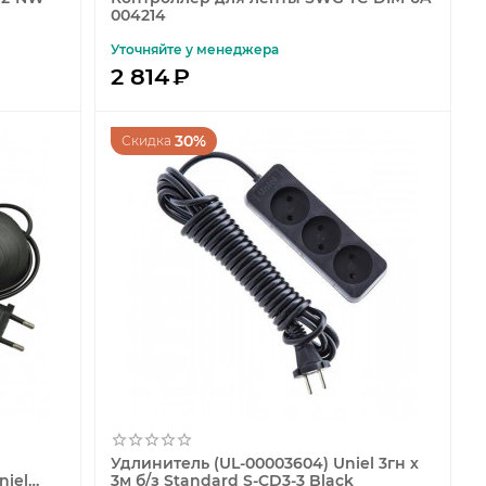
004214
Уточняйте у менеджера
2 814
₽
30%
Скидка
Удлинитель (UL-00003604) Uniel 3гн х
niel
3м б/з Standard S-CD3-3 Black