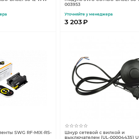
003953
ера
Уточняйте у менеджера
3 203
₽
ленты SWG RF-MIX-RS-
Шнур сетевой с вилкой и
выключателем (UL-00004435) U