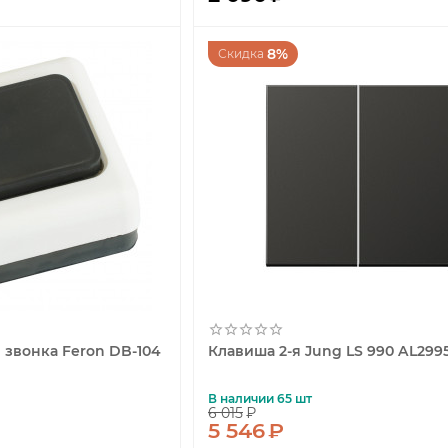
8%
Скидка
 звонка Feron DB-104
Клавиша 2-я Jung LS 990 AL299
В наличии 65 шт
6 015
₽
5 546
₽