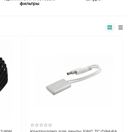
фильтры
12-NW
Контроллер для ленты SWG TC-DIM-6A