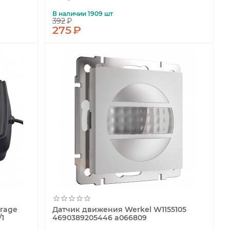
В наличии 1909 шт
392
₽
275
₽
rage
Датчик движения Werkel W1155105
/1
4690389205446 a066809