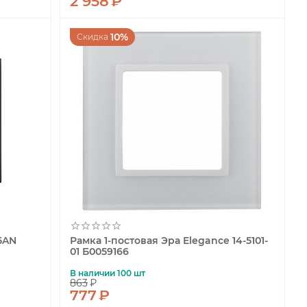
2 958
₽
10%
Скидка
5AN
Рамка 1-постовая Эра Elegance 14-5101-
01 Б0059166
В наличии 100 шт
863
₽
777
₽