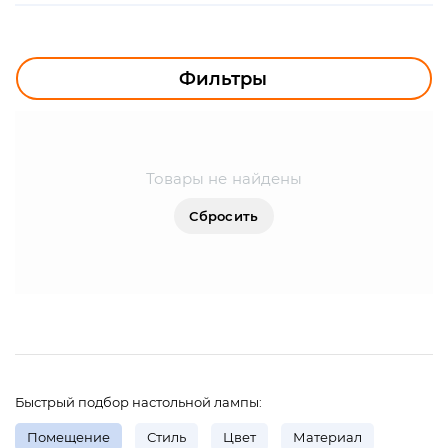
УЛИЧНОЕ ОСВЕЩЕНИЕ
ОФИСНОЕ ОСВЕЩЕНИЕ
Фильтры
СВЕТОДИОДНАЯ ПОДСВЕТКА
ЛАМПОЧКИ
Товары не найдены
ЭЛЕКТРОТОВАРЫ
Сбросить
КОМПЛЕКТУЮЩИЕ
ПРЕДМЕТЫ ИНТЕРЬЕРА
НОВОГОДНИЕ ТОВАРЫ
Быстрый подбор настольной лампы:
Помещение
Стиль
Цвет
Материал