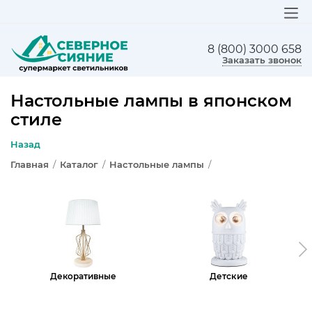
8 (800) 3000 658
ЛЮСТРЫ
Заказать звонок
СВЕТИЛЬНИКИ
Настольные лампы в японском
стиле
БРА И ПОДСВЕТКА
Назад
НАСТОЛЬНЫЕ ЛАМПЫ
Главная
/
Каталог
/
Настольные лампы
/
ТОРШЕРЫ
СВЕТИЛЬНИКИ КАК В ИКЕА
ТРЕКОВЫЕ СИСТЕМЫ
Декоративные
Детские
СПОТЫ