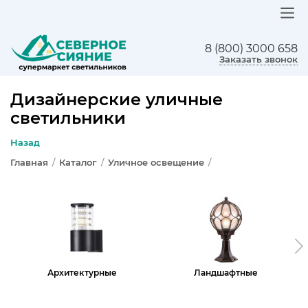
8 (800) 3000 658
ЛЮСТРЫ
Заказать звонок
СВЕТИЛЬНИКИ
Дизайнерские уличные
светильники
БРА И ПОДСВЕТКА
Назад
НАСТОЛЬНЫЕ ЛАМПЫ
Главная
/
Каталог
/
Уличное освещение
/
ТОРШЕРЫ
СВЕТИЛЬНИКИ КАК В ИКЕА
ТРЕКОВЫЕ СИСТЕМЫ
Архитектурные
Ландшафтные
СПОТЫ