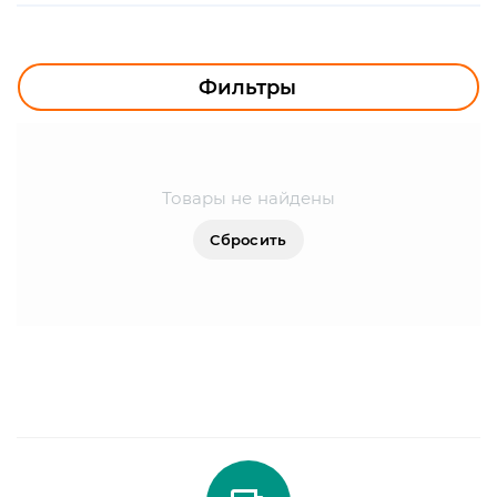
УЛИЧНОЕ ОСВЕЩЕНИЕ
ОФИСНОЕ ОСВЕЩЕНИЕ
Фильтры
СВЕТОДИОДНАЯ ПОДСВЕТКА
ЛАМПОЧКИ
Товары не найдены
ЭЛЕКТРОТОВАРЫ
Сбросить
КОМПЛЕКТУЮЩИЕ
ПРЕДМЕТЫ ИНТЕРЬЕРА
НОВОГОДНИЕ ТОВАРЫ