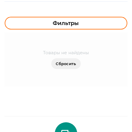
УЛИЧНОЕ ОСВЕЩЕНИЕ
ОФИСНОЕ ОСВЕЩЕНИЕ
Фильтры
СВЕТОДИОДНАЯ ПОДСВЕТКА
ЛАМПОЧКИ
Товары не найдены
ЭЛЕКТРОТОВАРЫ
Сбросить
КОМПЛЕКТУЮЩИЕ
ПРЕДМЕТЫ ИНТЕРЬЕРА
НОВОГОДНИЕ ТОВАРЫ