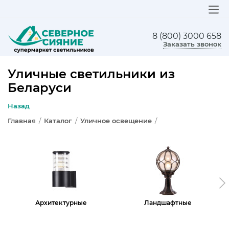
8 (800) 3000 658
ЛЮСТРЫ
Заказать звонок
СВЕТИЛЬНИКИ
Уличные светильники из
Беларуси
БРА И ПОДСВЕТКА
Назад
НАСТОЛЬНЫЕ ЛАМПЫ
Главная
/
Каталог
/
Уличное освещение
/
ТОРШЕРЫ
СВЕТИЛЬНИКИ КАК В ИКЕА
ТРЕКОВЫЕ СИСТЕМЫ
Архитектурные
Ландшафтные
СПОТЫ