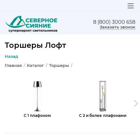
8 (800) 3000 658
ЛЮСТРЫ
Заказать звонок
СВЕТИЛЬНИКИ
Торшеры Лофт
БРА И ПОДСВЕТКА
Назад
Главная
/
Каталог
/
Торшеры
/
НАСТОЛЬНЫЕ ЛАМПЫ
ТОРШЕРЫ
СВЕТИЛЬНИКИ КАК В ИКЕА
ТРЕКОВЫЕ СИСТЕМЫ
С 1 плафоном
С 2 и более плафонами
СПОТЫ