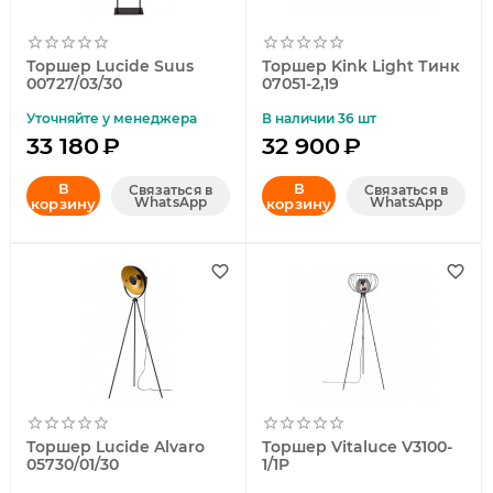
Торшер Lucide Suus
Торшер Kink Light Тинк
00727/03/30
07051-2,19
Уточняйте у менеджера
В наличии 36 шт
33 180
₽
32 900
₽
В
В
Связаться в
Связаться в
WhatsApp
WhatsApp
корзину
корзину
Торшер Lucide Alvaro
Торшер Vitaluce V3100-
05730/01/30
1/1P