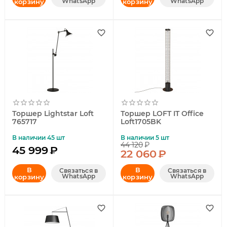
WhatsApp
WhatsApp
корзину
корзину
Торшер Lightstar Loft
Торшер LOFT IT Office
765717
Loft1705BK
В наличии 45 шт
В наличии 5 шт
44 120
₽
45 999
₽
22 060
₽
В
В
Связаться в
Связаться в
WhatsApp
WhatsApp
корзину
корзину