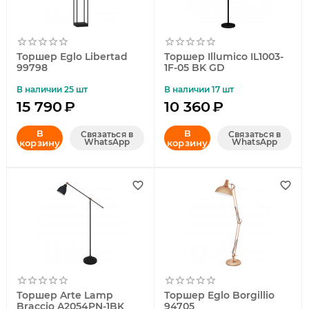
Торшер Eglo Libertad
Торшер Illumico IL1003-
99798
1F-05 BK GD
В наличии 25 шт
В наличии 17 шт
15 790
₽
10 360
₽
В
В
Связаться в
Связаться в
WhatsApp
WhatsApp
корзину
корзину
Торшер Arte Lamp
Торшер Eglo Borgillio
Braccio A2054PN-1BK
94705