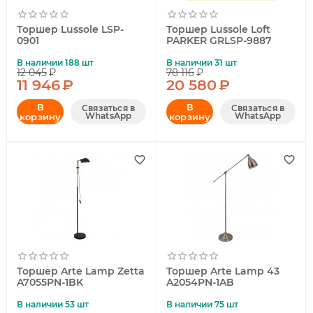
Торшер Lussole LSP-
Торшер Lussole Loft
0901
PARKER GRLSP-9887
В наличии 188 шт
В наличии 31 шт
12 045
₽
78 116
₽
11 946
₽
20 580
₽
В
В
Связаться в
Связаться в
WhatsApp
WhatsApp
корзину
корзину
Торшер Arte Lamp Zetta
Торшер Arte Lamp 43
A7055PN-1BK
A2054PN-1AB
В наличии 53 шт
В наличии 75 шт