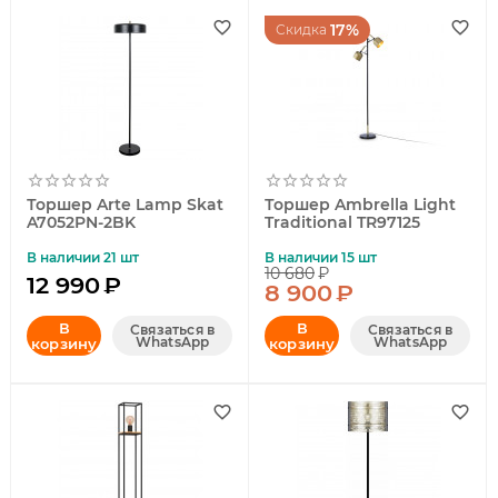
17%
Скидка
Торшер Arte Lamp Skat
Торшер Ambrella Light
A7052PN-2BK
Traditional TR97125
В наличии 21 шт
В наличии 15 шт
10 680
₽
12 990
₽
8 900
₽
В
В
Связаться в
Связаться в
WhatsApp
WhatsApp
корзину
корзину