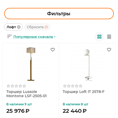
УЛИЧНОЕ ОСВЕЩЕНИЕ
ОФИСНОЕ ОСВЕЩЕНИЕ
Фильтры
СВЕТОДИОДНАЯ ПОДСВЕТКА
Лофт
Сбросить
Популярные сначала
ЛАМПОЧКИ
ЭЛЕКТРОТОВАРЫ
КОМПЛЕКТУЮЩИЕ
ПРЕДМЕТЫ ИНТЕРЬЕРА
НОВОГОДНИЕ ТОВАРЫ
Торшер Lussole
Торшер Loft IT 2578-F
Montone LSF-2505-01
В наличии 9 шт
В наличии 8 шт
25 976
₽
22 440
₽