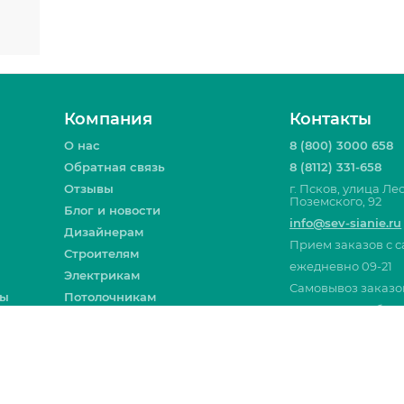
Компания
Контакты
О нас
8 (800) 3000 658
Обратная связь
8 (8112) 331-658
Отзывы
г. Псков, улица Ле
Поземского, 92
Блог и новости
info@sev-sianie.ru
Дизайнерам
Прием заказов с с
Строителям
ежедневно 09-21
Электрикам
Самовывоз заказо
ты
Потолочникам
Пн-Пт 09-19, Сб 09-
Вакансии
Москва
Санкт-Пе
Все контакты