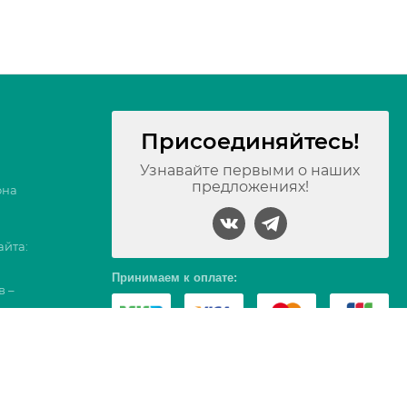
Присоединяйтесь!
Узнавайте первыми о наших
предложениях!
она
айта:
Принимаем к оплате:
в –
17, Вс 09-16
тербург