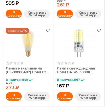
327
₽
6W/FLAME/E27/FR
ST64-5W/GOLDEN/E27
595
₽
261
₽
PLD01WH
GLV22GO
В
В
Связаться в
Связаться в
WhatsApp
WhatsApp
корзину
корзину
37%
Скидка
Лампа накаливания
Лампа светодиодная
(UL-00000482) Uniel E27
Uniel G4 3W 3000K
60W золотистая IL-V-
прозрачная LED-JC-
ST64-60/GOLDEN/E27
12/3W/3000K/G4/CL
В наличии 840 шт
В наличии 2167 шт
430
₽
VW02
SIZ05TR UL-00010366
167
₽
273
₽
В
В
Связаться в
Связаться в
WhatsApp
WhatsApp
корзину
корзину