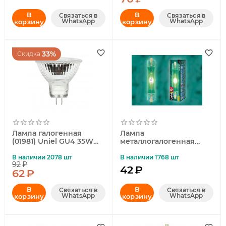
В
В
Связаться в
Связаться в
WhatsApp
WhatsApp
корзину
корзину
33%
Скидка
Лампа галогенная
Лампа
(01981) Uniel GU4 35W
металлогалогенная
MR-11-35/GU4
линейная (04848) Uniel
R7s 70W прозрачная
В наличии 2078 шт
В наличии 1768 шт
92
₽
MH-DE-70/GREEN/R7s
42
₽
62
₽
В
В
Связаться в
Связаться в
WhatsApp
WhatsApp
корзину
корзину