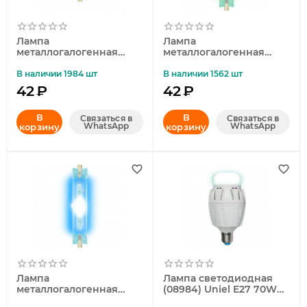
Лампа
Лампа
металлогалогенная
металлогалогенная
линейная (04847) Uniel
линейная (03802) Uniel
R7s 70W прозрачная
R7s 150W прозрачная
В наличии 1984 шт
В наличии 1562 шт
MH-DE-70/BLUE/R7s
MH-DE-150/GREEN/R7s
42
₽
42
₽
В
В
Связаться в
Связаться в
WhatsApp
WhatsApp
корзину
корзину
Лампа
Лампа светодиодная
металлогалогенная
(08984) Uniel E27 70W
линейная (04850) Uniel
матовая LED-M88-