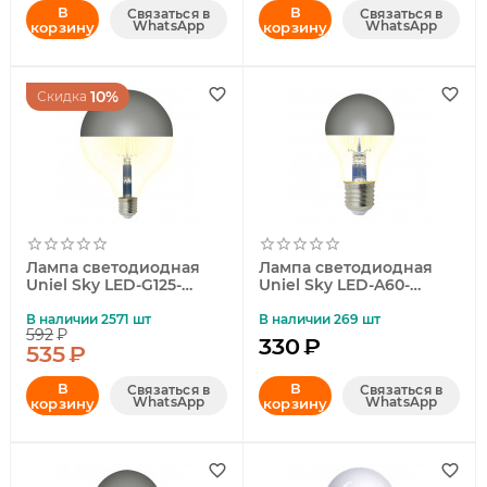
В
В
Связаться в
Связаться в
WhatsApp
WhatsApp
корзину
корзину
10%
Скидка
Лампа светодиодная
Лампа светодиодная
Uniel Sky LED-G125-
Uniel Sky LED-A60-
4W/3000K/E27/CL
4W/3000K/E27/CL
MIRROR/CHROME
MIRROR/CHROME
В наличии 2571 шт
В наличии 269 шт
592
₽
PLS02WH UL-00011793
PLS02WH UL-00011795
330
₽
535
₽
В
В
Связаться в
Связаться в
WhatsApp
WhatsApp
корзину
корзину