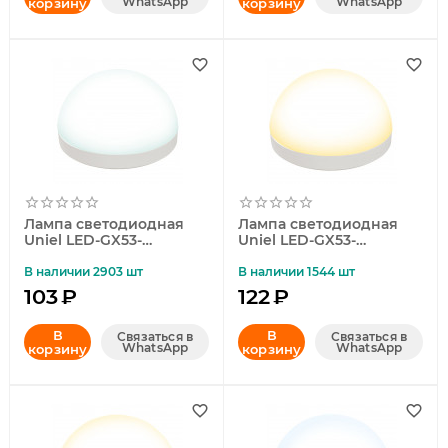
WhatsApp
WhatsApp
корзину
корзину
Лампа светодиодная
Лампа светодиодная
Uniel LED-GX53-
Uniel LED-GX53-
10W/4000K/GX53/FR/SPH
13W/3000K/GX53/FR/SPH
ERE PLZ02WH UL-
ERE PLZ02WH UL-
В наличии 2903 шт
В наличии 1544 шт
00011788
00011790
103
₽
122
₽
В
В
Связаться в
Связаться в
WhatsApp
WhatsApp
корзину
корзину