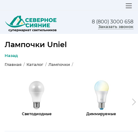
8 (800) 3000 658
ЛЮСТРЫ
Заказать звонок
СВЕТИЛЬНИКИ
Лампочки Uniel
БРА И ПОДСВЕТКА
Назад
Главная
/
Каталог
/
Лампочки
/
НАСТОЛЬНЫЕ ЛАМПЫ
ТОРШЕРЫ
СВЕТИЛЬНИКИ КАК В ИКЕА
ТРЕКОВЫЕ СИСТЕМЫ
Светодиодные
Диммируемые
СПОТЫ