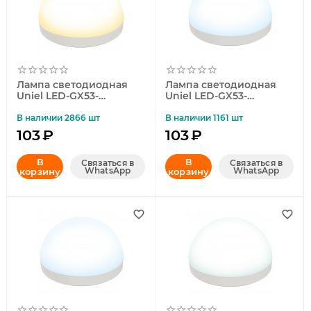
Лампа светодиодная
Лампа светодиодная
Uniel LED-GX53-
Uniel LED-GX53-
10W/3000K/GX53/FR/SPH
10W/6500K/GX53/FR/SPH
ERE PLZ02WH UL-
ERE PLZ02WH UL-
В наличии 2866 шт
В наличии 1161 шт
00011787
00011789
103
₽
103
₽
В
В
Связаться в
Связаться в
WhatsApp
WhatsApp
корзину
корзину