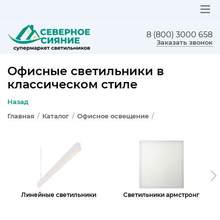
8 (800) 3000 658
ЛЮСТРЫ
Заказать звонок
СВЕТИЛЬНИКИ
Офисные светильники в
классическом стиле
БРА И ПОДСВЕТКА
Назад
НАСТОЛЬНЫЕ ЛАМПЫ
Главная
/
Каталог
/
Офисное освещение
/
ТОРШЕРЫ
СВЕТИЛЬНИКИ КАК В ИКЕА
ТРЕКОВЫЕ СИСТЕМЫ
Линейные светильники
Светильники армстронг
СПОТЫ