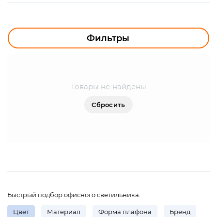
УЛИЧНОЕ ОСВЕЩЕНИЕ
ОФИСНОЕ ОСВЕЩЕНИЕ
Фильтры
СВЕТОДИОДНАЯ ПОДСВЕТКА
ЛАМПОЧКИ
Товары не найдены
ЭЛЕКТРОТОВАРЫ
Сбросить
КОМПЛЕКТУЮЩИЕ
ПРЕДМЕТЫ ИНТЕРЬЕРА
НОВОГОДНИЕ ТОВАРЫ
Быстрый подбор офисного светильника:
Цвет
Материал
Форма плафона
Бренд