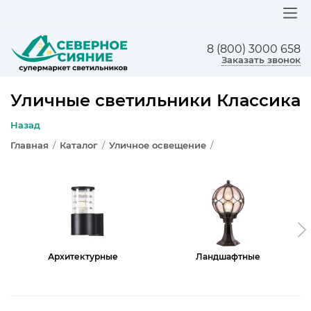
8 (800) 3000 658
ЛЮСТРЫ
Заказать звонок
СВЕТИЛЬНИКИ
Уличные светильники Классика
БРА И ПОДСВЕТКА
Назад
Главная
/
Каталог
/
Уличное освещение
/
НАСТОЛЬНЫЕ ЛАМПЫ
ТОРШЕРЫ
СВЕТИЛЬНИКИ КАК В ИКЕА
ТРЕКОВЫЕ СИСТЕМЫ
Архитектурные
Ландшафтные
СПОТЫ