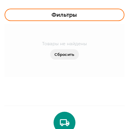
УЛИЧНОЕ ОСВЕЩЕНИЕ
ОФИСНОЕ ОСВЕЩЕНИЕ
Фильтры
СВЕТОДИОДНАЯ ПОДСВЕТКА
ЛАМПОЧКИ
Товары не найдены
ЭЛЕКТРОТОВАРЫ
Сбросить
КОМПЛЕКТУЮЩИЕ
ПРЕДМЕТЫ ИНТЕРЬЕРА
НОВОГОДНИЕ ТОВАРЫ