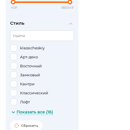
43
₽
185554
₽
Стиль
klassicheskiy
Арт-деко
Восточный
Замковый
Кантри
Классический
Лофт
Минимализм
Показать все (16)
Модерн
Сбросить
Морской