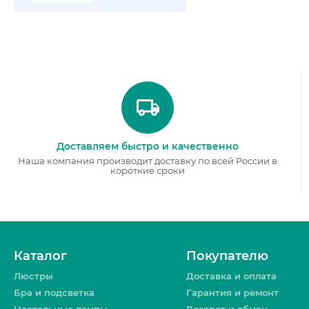
Прованс
Ретро
Скандинавский
Современный
Тиффани
Хай-тек
Доставляем быстро и качественно
Наша компания производит доставку по всей России в
короткие сроки
Каталог
Покупателю
Люстры
Доставка и оплата
Бра и подсветка
Гарантия и ремонт