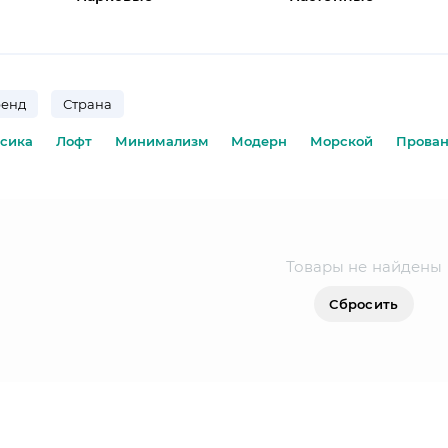
ренд
Страна
ссика
Лофт
Минимализм
Модерн
Морской
Прова
Товары не найдены
Сбросить