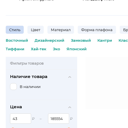
Стиль
Цвет
Материал
Форма плафона
Б
Восточный
Дизайнерский
Замковый
Кантри
Кла
Тиффани
Хай-тек
Эко
Японский
Фильтры товаров
Наличие товара
В наличии
Цена
₽
–
₽