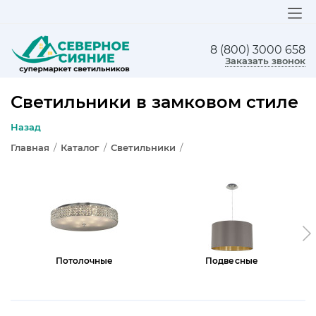
8 (800) 3000 658
ЛЮСТРЫ
Заказать звонок
СВЕТИЛЬНИКИ
Светильники в замковом стиле
БРА И ПОДСВЕТКА
Назад
Главная
/
Каталог
/
Светильники
/
НАСТОЛЬНЫЕ ЛАМПЫ
ТОРШЕРЫ
СВЕТИЛЬНИКИ КАК В ИКЕА
ТРЕКОВЫЕ СИСТЕМЫ
Потолочные
Подвесные
СПОТЫ