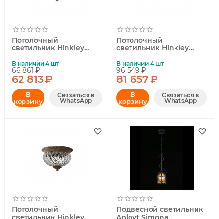
Потолочный
Потолочный
светильник Hinkley
светильник Hinkley
Plantation HK-
Plantation HK-
PLANTATION-FS-BB
PLANTATION-FL-BB
В наличии 4 шт
В наличии 4 шт
66 861
₽
96 549
₽
62 813
₽
81 657
₽
В
В
Связаться в
Связаться в
WhatsApp
WhatsApp
корзину
корзину
Потолочный
Подвесной светильник
светильник Hinkley
Aployt Simona