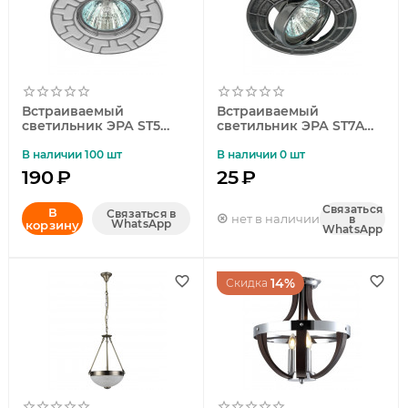
Встраиваемый
Встраиваемый
светильник ЭРА ST5
светильник ЭРА ST7A
CH/WH Б0036484
CH/SS Б0036493
В наличии 100 шт
В наличии 0 шт
190
₽
25
₽
Связаться
В
Связаться в
нет в наличии
в
WhatsApp
корзину
WhatsApp
14%
Скидка