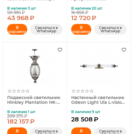
Plantation HK-PLANT-F-
APL.500.06.01
S-PZ
В наличии 3 шт
В наличии 20 шт
50 395
₽
16 850
₽
43 968
₽
12 720
₽
В
В
Связаться в
Связаться в
WhatsApp
WhatsApp
корзину
корзину
Подвесной светильник
Настенный светильник
Hinkley Plantation HK-
Odeon Light Ula L-vision
PLANT4-P-PL
5404/28WL
В наличии 1 шт
В наличии 9 шт
209 375
₽
28 508
₽
182 157
₽
В
В
Связаться в
Связаться в