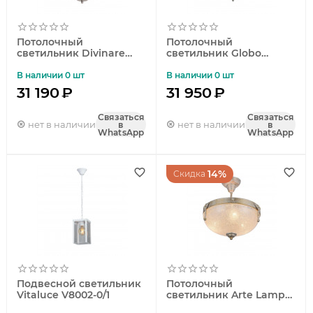
Потолочный
Потолочный
светильник Divinare
светильник Globo
Sfera 2017/24 PL-3
Toledo 6896-5
В наличии 0 шт
В наличии 0 шт
31 190
₽
31 950
₽
Связаться
Связаться
нет в наличии
нет в наличии
в
в
WhatsApp
WhatsApp
14%
Скидка
Подвесной светильник
Потолочный
Vitaluce V8002-0/1
светильник Arte Lamp
Fedelta A5861PL-3WG