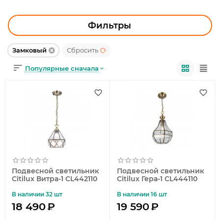
УЛИЧНОЕ ОСВЕЩЕНИЕ
ОФИСНОЕ ОСВЕЩЕНИЕ
Фильтры
СВЕТОДИОДНАЯ ПОДСВЕТКА
Замковый
Сбросить
Популярные сначала
ЛАМПОЧКИ
ЭЛЕКТРОТОВАРЫ
КОМПЛЕКТУЮЩИЕ
ПРЕДМЕТЫ ИНТЕРЬЕРА
НОВОГОДНИЕ ТОВАРЫ
Подвесной светильник
Подвесной светильник
Citilux Витра-1 CL442110
Citilux Гера-1 CL444110
В наличии 32 шт
В наличии 16 шт
18 490
₽
19 590
₽