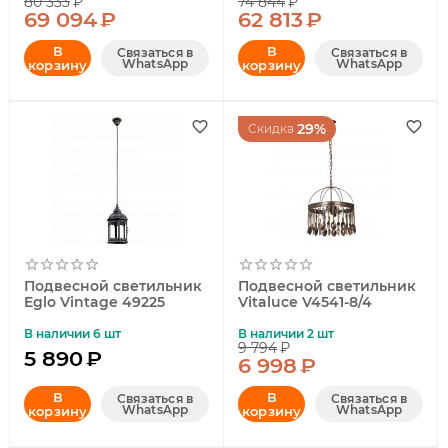
80 333
₽
74 844
₽
69 094
₽
62 813
₽
В
В
Связаться в
Связаться в
WhatsApp
WhatsApp
корзину
корзину
29%
Скидка
Подвесной светильник
Подвесной светильник
Eglo Vintage 49225
Vitaluce V4541-8/4
В наличии 6 шт
В наличии 2 шт
9 794
₽
5 890
₽
6 998
₽
В
В
Связаться в
Связаться в
WhatsApp
WhatsApp
корзину
корзину