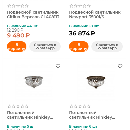
Подвесной светильник
Подвесной светильник
Citilux Версаль CL408113
Newport 35001/S
М0058603
В наличии 44 шт
В наличии 18 шт
12 290
₽
36 874
₽
9 490
₽
В
В
Связаться в
Связаться в
WhatsApp
WhatsApp
корзину
корзину
Потолочный
Потолочный
светильник Hinkley
светильник Hinkley
Plantation HK-PLANT-F-
Plantation HK-PLANT-F-
L-PL
L-PZ
В наличии 5 шт
В наличии 6 шт