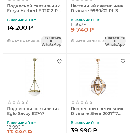
Подвесной светильник
Настенный светильник
Freya Herbert FR2012-PL-
Divinare 9980/02 PL-3
03-BZ
В наличии 0 шт
В наличии 0 шт
11 360
₽
14 200
₽
9 740
₽
Связаться
Связаться
нет в наличии
нет в наличии
в
в
WhatsApp
WhatsApp
Подвесной светильник
Подвесной светильник
Eglo Savoy 82747
Divinare Sfera 2027/17
SP-4
В наличии 0 шт
В наличии 0 шт
18 990
₽
39 990
₽
13 990
₽