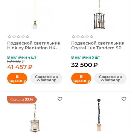
Подвесной светильник
Подвесной светильник
Hinkley Plantation HK-
Crystal Lux Tandem SP4
PLANTATION-MP-BB
D410 Gold
В наличии 4 шт
В наличии 5 шт
52 267
₽
32 500
₽
41 457
₽
В
В
Связаться в
Связаться в
WhatsApp
WhatsApp
корзину
корзину
23%
Скидка