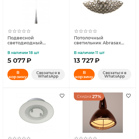
Подвесной
Потолочный
светодиодный
светильник Abrasax
светильник Abrasax
Ursula SX781
Brigitte SD727
В наличии 18 шт
В наличии 11 шт
5 077
₽
13 727
₽
В
В
Связаться в
Связаться в
WhatsApp
WhatsApp
корзину
корзину
27%
Скидка