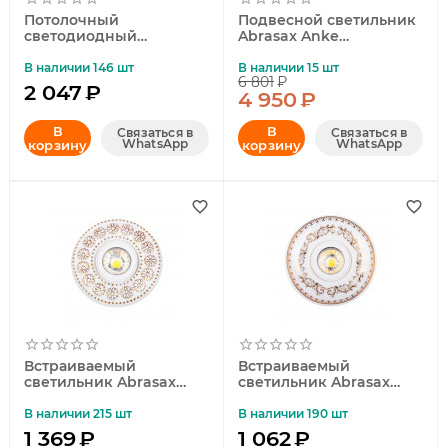
Потолочный
Подвесной светильник
светодиодный
Abrasax Anke
светильник Abrasax
MA03815CA-001
Nora W00783/6W
В наличии 146 шт
В наличии 15 шт
6 801
₽
2 047
₽
4 950
₽
В
В
Связаться в
Связаться в
WhatsApp
WhatsApp
корзину
корзину
Встраиваемый
Встраиваемый
светильник Abrasax
светильник Abrasax
4002
4005
В наличии 215 шт
В наличии 190 шт
1 369
₽
1 062
₽