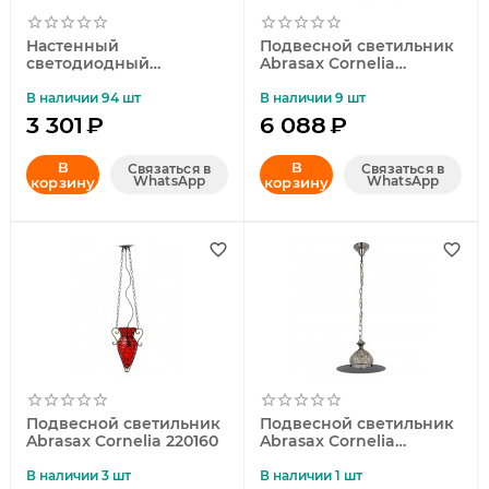
Настенный
Подвесной светильник
светодиодный
Abrasax Cornelia
светильник Abrasax
2232/1(purple)
Nora 360
В наличии 94 шт
В наличии 9 шт
3 301
₽
6 088
₽
В
В
Связаться в
Связаться в
WhatsApp
WhatsApp
корзину
корзину
Подвесной светильник
Подвесной светильник
Abrasax Cornelia 220160
Abrasax Cornelia
2232/1(clear)
В наличии 3 шт
В наличии 1 шт