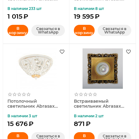
4001
Nelly HSX12104/6
В наличии 233 шт
В наличии 8 шт
1 015
₽
19 595
₽
В
В
Связаться в
Связаться в
WhatsApp
WhatsApp
корзину
корзину
Потолочный
Встраиваемый
светильник Abrasax
светильник Abrasax
Nelly HSX12104/3
5009-BR
В наличии 3 шт
В наличии 2 шт
15 676
₽
871
₽
В
В
Связаться в
Связаться в