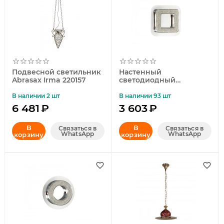
Подвесной светильник
Настенный
Abrasax Irma 220157
светодиодный
светильник Abrasax
Nora 361
В наличии 2 шт
В наличии 93 шт
6 481
₽
3 603
₽
В
В
Связаться в
Связаться в
WhatsApp
WhatsApp
корзину
корзину