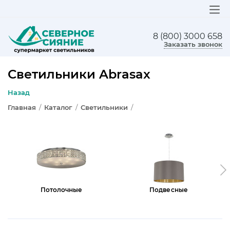
8 (800) 3000 658
ЛЮСТРЫ
Заказать звонок
СВЕТИЛЬНИКИ
Светильники Abrasax
БРА И ПОДСВЕТКА
Назад
Главная
/
Каталог
/
Светильники
/
НАСТОЛЬНЫЕ ЛАМПЫ
ТОРШЕРЫ
СВЕТИЛЬНИКИ КАК В ИКЕА
ТРЕКОВЫЕ СИСТЕМЫ
Потолочные
Подвесные
СПОТЫ