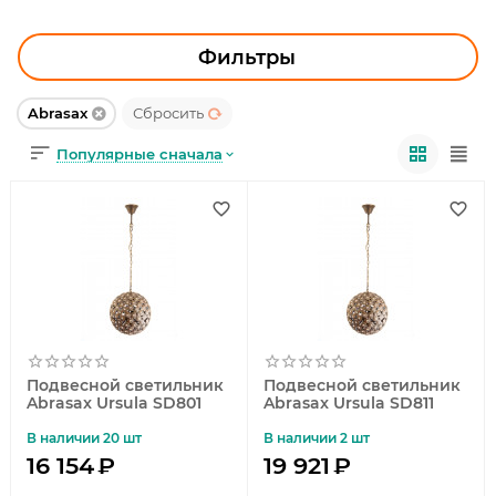
УЛИЧНОЕ ОСВЕЩЕНИЕ
ОФИСНОЕ ОСВЕЩЕНИЕ
Фильтры
СВЕТОДИОДНАЯ ПОДСВЕТКА
Abrasax
Сбросить
Популярные сначала
ЛАМПОЧКИ
ЭЛЕКТРОТОВАРЫ
КОМПЛЕКТУЮЩИЕ
ПРЕДМЕТЫ ИНТЕРЬЕРА
НОВОГОДНИЕ ТОВАРЫ
Подвесной светильник
Подвесной светильник
Abrasax Ursula SD801
Abrasax Ursula SD811
В наличии 20 шт
В наличии 2 шт
16 154
₽
19 921
₽