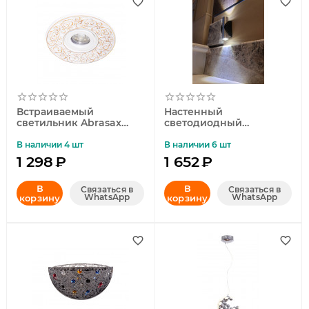
Встраиваемый
Настенный
светильник Abrasax
светодиодный
4006
светильник Abrasax
Nora W1221
В наличии 4 шт
В наличии 6 шт
1 298
₽
1 652
₽
В
В
Связаться в
Связаться в
WhatsApp
WhatsApp
корзину
корзину