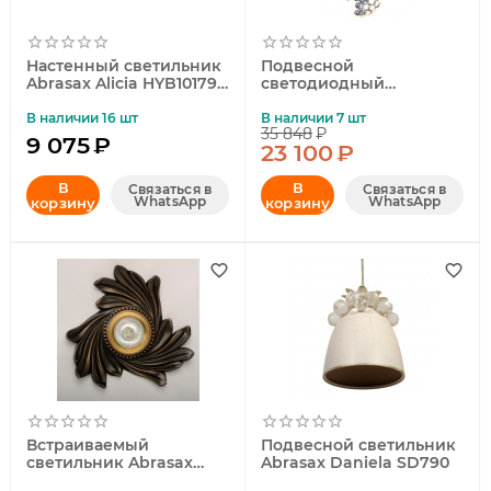
Настенный светильник
Подвесной
Abrasax Alicia HYB10179-
светодиодный
3CR
светильник Abrasax
Brigitte SD736
В наличии 16 шт
В наличии 7 шт
35 848
₽
9 075
₽
23 100
₽
В
В
Связаться в
Связаться в
WhatsApp
WhatsApp
корзину
корзину
Встраиваемый
Подвесной светильник
светильник Abrasax
Abrasax Daniela SD790
5021-BL