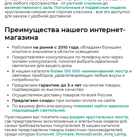
для любого пространства - от
уютной спальни
до
величественного зала
.
Потолочные
и
подвесные модели
,
хрустальное сияние или строгая классика - все это доступно
для заказа с удобной доставкой.
Преимущества нашего интернет-
магазина
Работаем
на рынке с 2010 года
, обладаем большим
опытом и знаниями в области освещения.
Предоставляем консультации по телефону или через
онлайн-консультанта, помогая выбрать идеальный
светильник для вашего дома.
В нашем каталоге
более 150 000 наименований люстр
и
световых приборов, удовлетворяющих любые вкусы и
потребности.
Предлагаем
гарантию до 3-х лет
на многие товары,
подтверждая их высокое качество.
Осуществляем доставку товаров по всей России.
Предлагаем скидк
и при онлайн-оплате на сайте.
По вашему фото или рисунку
поможем найти идеально
подходящий светильник
.
Приглашаем вас посетить наш
раздел хрустальных люстр
,
где представлены эксклюзивные и элегантные модели для
самых требовательных покупателей. В нашем каталоге
также представлены товары известных производителей,
среди которых
Eurosvet
,
Divinare
,
Nowodvorski
,
Arte Lamp
,