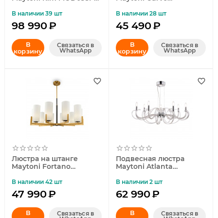
L174BK
MOD241PL-L60BSK
В наличии 39 шт
В наличии 28 шт
98 990
₽
45 490
₽
В
В
Связаться в
Связаться в
WhatsApp
WhatsApp
корзину
корзину
Люстра на штанге
Подвесная люстра
Maytoni Fortano
Maytoni Atlanta
MOD089PL-10BS
MOD051PL-07TR
В наличии 42 шт
В наличии 2 шт
47 990
₽
62 990
₽
В
В
Связаться в
Связаться в