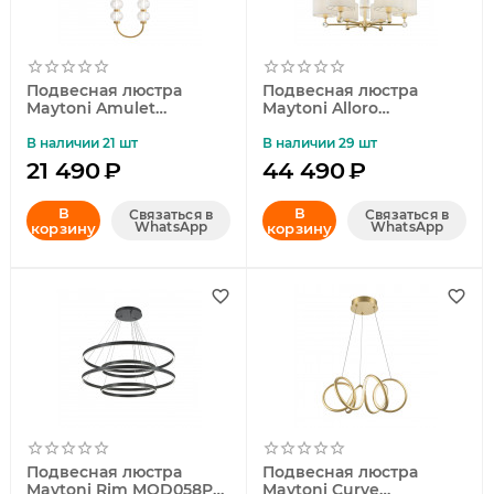
Подвесная люстра
Подвесная люстра
Maytoni Amulet
Maytoni Alloro
MOD555PL-L11G3K
MOD088PL-06BS
В наличии 21 шт
В наличии 29 шт
21 490
₽
44 490
₽
В
В
Связаться в
Связаться в
WhatsApp
WhatsApp
корзину
корзину
Подвесная люстра
Подвесная люстра
Maytoni Rim MOD058PL-
Maytoni Curve