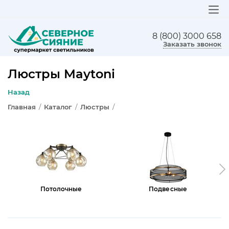
8 (800) 3000 658
ЛЮСТРЫ
Заказать звонок
СВЕТИЛЬНИКИ
Люстры Maytoni
БРА И ПОДСВЕТКА
Назад
Главная
/
Каталог
/
Люстры
/
НАСТОЛЬНЫЕ ЛАМПЫ
ТОРШЕРЫ
СВЕТИЛЬНИКИ КАК В ИКЕА
ТРЕКОВЫЕ СИСТЕМЫ
Потолочные
Подвесные
СПОТЫ