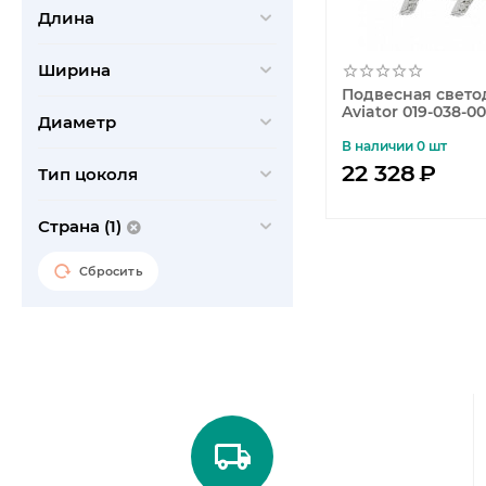
Garda Decor
Длина
Hinkley
ImperiumLoft
Ширина
Подвесная свето
Jupiter
Aviator 019-038-
Диаметр
Kemar
В наличии 0 шт
22 328
₽
Kichler
Тип цоколя
Ledvelvet
Страна (1)
Maytoni Outlet
Mizi'en
Сбросить
Myfar
Natali Kovaltseva
Zortes
Maytoni
Eurosvet
Lightstar