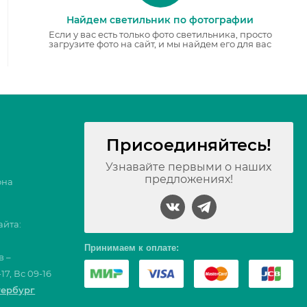
Найдем светильник по фотографии
Если у вас есть только фото светильника, просто
загрузите фото на сайт, и мы найдем его для вас
Присоединяйтесь!
Узнавайте первыми о наших
предложениях!
она
айта:
Принимаем к оплате:
в –
17, Вс 09-16
тербург