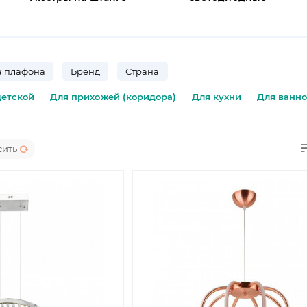
 плафона
Бренд
Страна
детской
Для прихожей (коридора)
Для кухни
Для ванн
сить