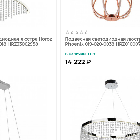
диодная люстра Horoz
Подвесная светодиодная люстр
0018 HRZ33002958
Phoenix 019-020-0038 HRZ01000
В наличии 0 шт
14 222
₽