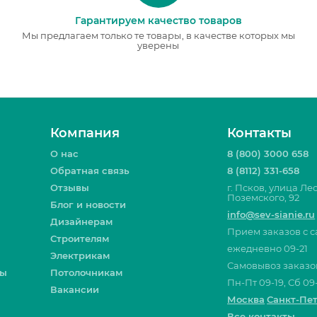
Гарантируем качество товаров
Мы предлагаем только те товары, в качестве которых мы
уверены
Компания
Контакты
О нас
8 (800) 3000 658
Обратная связь
8 (8112) 331-658
Отзывы
г. Псков, улица Ле
Поземского, 92
Блог и новости
info@sev-sianie.ru
Дизайнерам
Прием заказов с с
Строителям
ежедневно 09-21
Электрикам
Самовывоз заказо
ты
Потолочникам
Пн-Пт 09-19, Сб 09-
Вакансии
Москва
Санкт-Пе
Все контакты