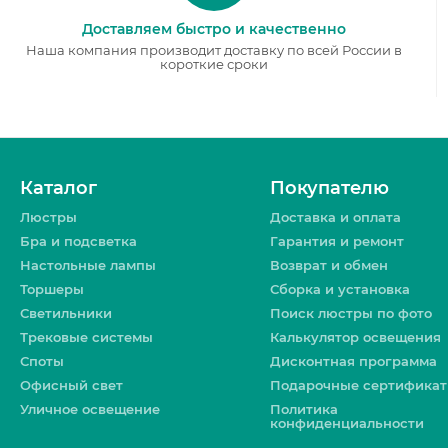
Loft IT
Доставляем быстро и качественно
Odeon Light
Наша компания производит доставку по всей России в
короткие сроки
ST Luce
Kink Light
Omnilux
Abrasax
Каталог
Покупателю
Adilux
Люстры
Доставка и оплата
Alfa
Бра и подсветка
Гарантия и ремонт
Настольные лампы
Возврат и обмен
Ambiente
Торшеры
Сборка и установка
Ambrella light
Светильники
Поиск люстры по фото
Apeyron
Трековые системы
Калькулятор освещения
Aployt
Споты
Дисконтная программа
Офисный свет
Подарочные сертифика
Arlight
Уличное освещение
Политика
ArtClassic
конфиденциальности