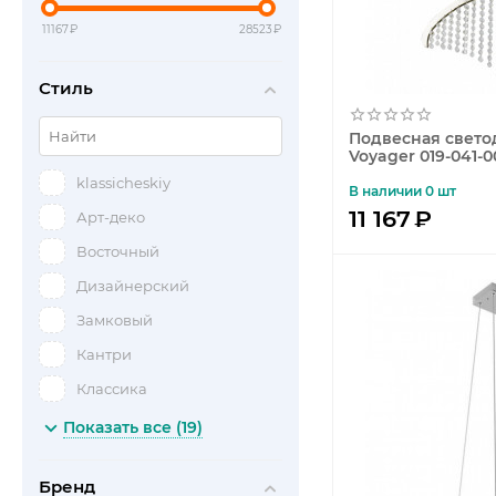
11167
₽
28523
₽
Стиль
Подвесная свето
Voyager 019-041-
klassicheskiy
В наличии 0 шт
11 167
₽
Арт-деко
Восточный
Дизайнерский
Замковый
Кантри
Классика
Классический
Показать все (19)
Лофт
Бренд
Минимализм