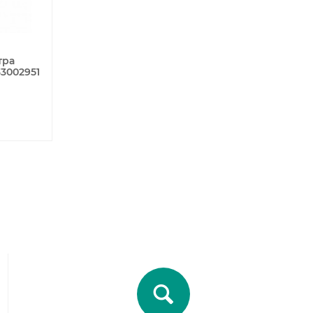
тра
33002951