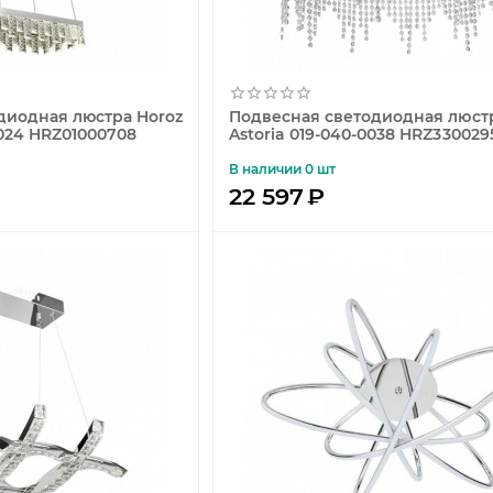
диодная люстра Horoz
Подвесная светодиодная люстр
0024 HRZ01000708
Astoria 019-040-0038 HRZ330029
В наличии 0 шт
22 597
₽