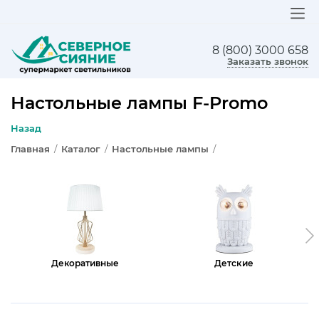
8 (800) 3000 658
ЛЮСТРЫ
Заказать звонок
СВЕТИЛЬНИКИ
Настольные лампы F-Promo
БРА И ПОДСВЕТКА
Назад
Главная
/
Каталог
/
Настольные лампы
/
НАСТОЛЬНЫЕ ЛАМПЫ
ТОРШЕРЫ
СВЕТИЛЬНИКИ КАК В ИКЕА
ТРЕКОВЫЕ СИСТЕМЫ
Декоративные
Детские
СПОТЫ