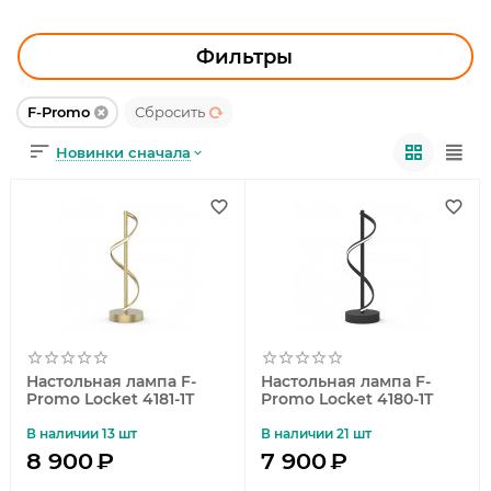
УЛИЧНОЕ ОСВЕЩЕНИЕ
ОФИСНОЕ ОСВЕЩЕНИЕ
Фильтры
СВЕТОДИОДНАЯ ПОДСВЕТКА
F-Promo
Сбросить
Новинки сначала
ЛАМПОЧКИ
ЭЛЕКТРОТОВАРЫ
КОМПЛЕКТУЮЩИЕ
ПРЕДМЕТЫ ИНТЕРЬЕРА
НОВОГОДНИЕ ТОВАРЫ
Настольная лампа F-
Настольная лампа F-
Promo Locket 4181-1T
Promo Locket 4180-1T
В наличии 13 шт
В наличии 21 шт
8 900
₽
7 900
₽