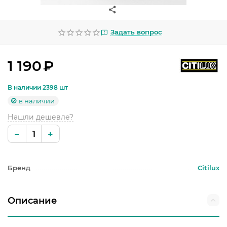
УЛИЧНОЕ ОСВЕЩЕНИЕ
ОФИСНОЕ ОСВЕЩЕНИЕ
Задать вопрос
СВЕТОДИОДНАЯ ПОДСВЕТКА
1 190
₽
ЛАМПОЧКИ
В наличии 2398 шт
ЭЛЕКТРОТОВАРЫ
в наличии
Нашли дешевле?
КОМПЛЕКТУЮЩИЕ
−
+
ПРЕДМЕТЫ ИНТЕРЬЕРА
НОВОГОДНИЕ ТОВАРЫ
Бренд
Citilux
Описание