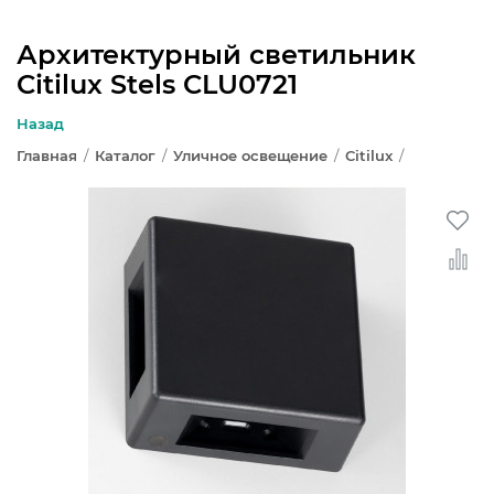
Архитектурный светильник
Citilux Stels CLU0721
ЛЮСТРЫ
Назад
СВЕТИЛЬНИКИ
Главная
/
Каталог
/
Уличное освещение
/
Citilux
/
БРА И ПОДСВЕТКА
НАСТОЛЬНЫЕ ЛАМПЫ
ТОРШЕРЫ
СВЕТИЛЬНИКИ КАК В ИКЕА
ТРЕКОВЫЕ СИСТЕМЫ
СПОТЫ