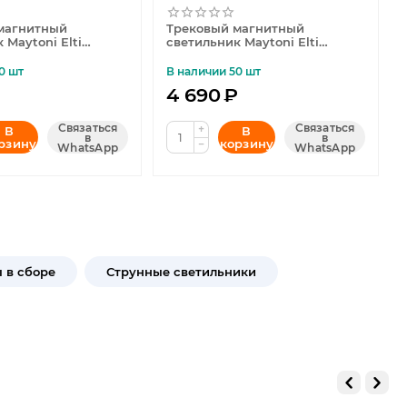
магнитный
Трековый магнитный
 Maytoni Elti
светильник Maytoni Elti
2W3K-B
TR005-2-12W3K-BW
0 шт
В наличии 50 шт
₽
4 690
₽
Связаться
Связаться
+
В
В
в
в
рзину
корзину
−
WhatsApp
WhatsApp
 в сборе
Струнные светильники