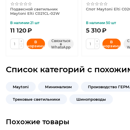
Подвесной светильник
Спот Maytoni Elti C0
Maytoni Elti C021CL-02W
В наличии 21 шт
В наличии 50 шт
11 120
₽
5 310
₽
Связаться
С
+
+
В
В
в
корзину
корзину
−
−
WhatsApp
W
Список категорий с похожи
Maytoni
Минимализм
Производство ГЕР
Трековые светильники
Шинопроводы
Похожие товары