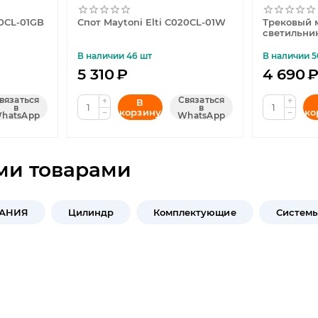
20CL-01GB
Спот Maytoni Elti C020CL-01W
Трековый 
светильник
TR005-2-1
В наличии 46 шт
В наличии 5
5 310
₽
4 690
вязаться
Связаться
+
+
В
в
в
корзину
ко
−
−
hatsApp
WhatsApp
ми товарами
МАНИЯ
Цилиндр
Комплектующие
Системы