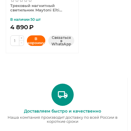
Трековый магнитный
светильник Maytoni Elti
TR005-2-12W3K-BBS
В наличии 50 шт
4 890
₽
Связаться
+
В
в
корзину
−
WhatsApp
Доставляем быстро и качественно
Наша компания производит доставку по всей России в
короткие сроки