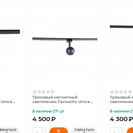
й
Трековый магнитный
Трековый 
 Unica
светильник Favourite Unica
светильник
4227-1U
4227-1P
В наличии 271 шт
В наличии 2
4 500
₽
4 300
вязаться
Связаться
+
+
В
в
в