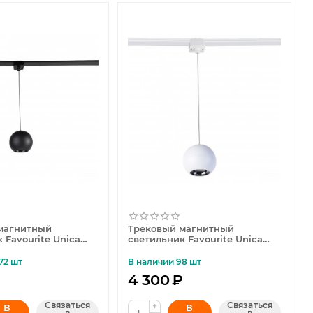
магнитный
Трековый магнитный
 Favourite Unica
светильник Favourite Unica
4228-1P
72 шт
В наличии 98 шт
₽
4 300
₽
Связаться
Связаться
+
В
В
в
в