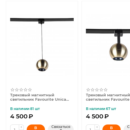
Трековый магнитный
Трековый магнитны
светильник Favourite Unica
светильник Favourite
4229-1P
4229-1U
В наличии 81 шт
В наличии 67 шт
4 500
₽
4 500
₽
Связаться
С
+
+
В
В
в