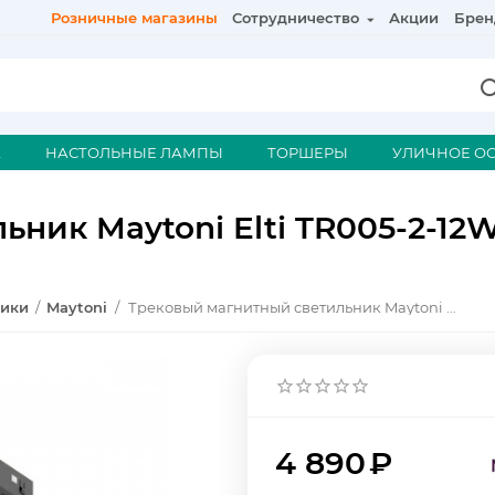
Розничные магазины
Сотрудничество
Акции
Брен
А
НАСТОЛЬНЫЕ ЛАМПЫ
ТОРШЕРЫ
УЛИЧНОЕ О
ьник Maytoni Elti TR005-2-12
ники
/
Maytoni
/
Трековый магнитный светильник Maytoni Elti TR005-2-12W3K-BBS
4 890
₽