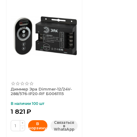
Диммер Эра Dimmer-12/24V-
288/576-IP20-RF Б0061115
В наличии 100 шт
1 821
₽
Связаться
+
В
в
корзину
−
WhatsApp