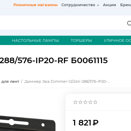
Розничные магазины
Сотрудничество
Акции
Брен
А
НАСТОЛЬНЫЕ ЛАМПЫ
ТОРШЕРЫ
УЛИЧНОЕ О
88/576-IP20-RF Б0061115
 для лент
/
Диммер Эра Dimmer-12/24V-288/576-IP20-RF Б0061115
1 821
₽