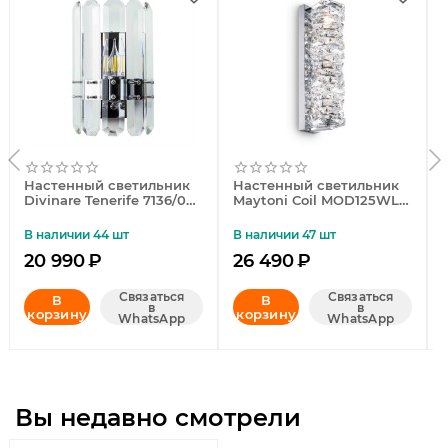
Настенный светильник
Настенный светильник
Divinare Tenerife 7136/02
Maytoni Coil MOD125WL-
AP-1
L6CH3K
В наличии 44 шт
В наличии 47 шт
20 990
₽
26 490
₽
Связаться
Связаться
В
В
в
в
корзину
корзину
WhatsApp
WhatsApp
Вы недавно смотрели