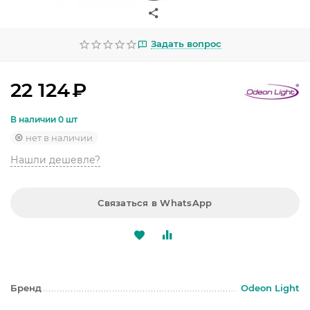
УЛИЧНОЕ ОСВЕЩЕНИЕ
ОФИСНОЕ ОСВЕЩЕНИЕ
Задать вопрос
СВЕТОДИОДНАЯ ПОДСВЕТКА
22 124
₽
ЛАМПОЧКИ
В наличии 0 шт
ЭЛЕКТРОТОВАРЫ
нет в наличии
Нашли дешевле?
КОМПЛЕКТУЮЩИЕ
ПРЕДМЕТЫ ИНТЕРЬЕРА
Связаться в WhatsApp
НОВОГОДНИЕ ТОВАРЫ
Бренд
Odeon Light