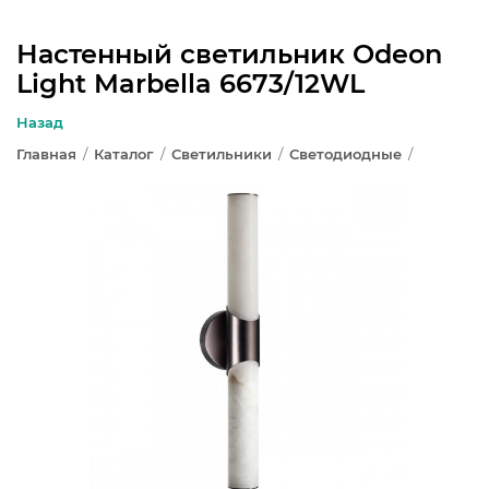
Настенный светильник Odeon
Light Marbella 6673/12WL
ЛЮСТРЫ
Назад
СВЕТИЛЬНИКИ
Главная
/
Каталог
/
Светильники
/
Светодиодные
/
БРА И ПОДСВЕТКА
НАСТОЛЬНЫЕ ЛАМПЫ
ТОРШЕРЫ
СВЕТИЛЬНИКИ КАК В ИКЕА
ТРЕКОВЫЕ СИСТЕМЫ
СПОТЫ