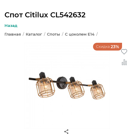
Спот Citilux CL542632
ЛЮСТРЫ
Назад
Главная
/
Каталог
/
Споты
/
С цоколем E14
/
СВЕТИЛЬНИКИ
23%
Скидка
БРА И ПОДСВЕТКА
НАСТОЛЬНЫЕ ЛАМПЫ
ТОРШЕРЫ
СВЕТИЛЬНИКИ КАК В ИКЕА
ТРЕКОВЫЕ СИСТЕМЫ
СПОТЫ