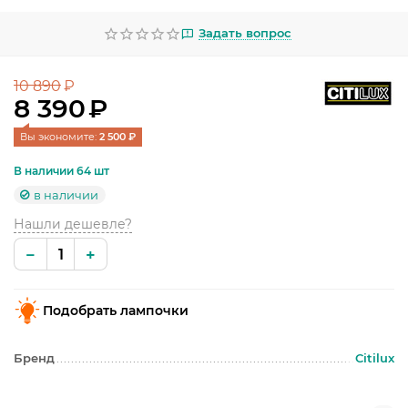
УЛИЧНОЕ ОСВЕЩЕНИЕ
Задать вопрос
ОФИСНОЕ ОСВЕЩЕНИЕ
10 890
СВЕТОДИОДНАЯ ПОДСВЕТКА
₽
8 390
₽
ЛАМПОЧКИ
Вы экономите: 
2 500
 ₽
ЭЛЕКТРОТОВАРЫ
В наличии 64 шт
в наличии
КОМПЛЕКТУЮЩИЕ
Нашли дешевле?
ПРЕДМЕТЫ ИНТЕРЬЕРА
−
+
НОВОГОДНИЕ ТОВАРЫ
Подобрать лампочки
Бренд
Citilux