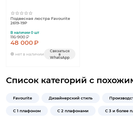
Подвесная люстра Favourite
2619-19P
В наличии 0 шт
116 900
₽
48 000
₽
Связаться
нет в наличии
в
WhatsApp
Список категорий с похожи
Favourite
Дизайнерский стиль
Производс
С 1 плафоном
С 2 плафонами
С 3 и более 