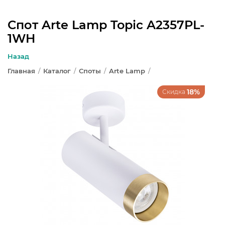
Спот Arte Lamp Topic A2357PL-
1WH
ЛЮСТРЫ
Назад
СВЕТИЛЬНИКИ
Главная
/
Каталог
/
Споты
/
Arte Lamp
/
БРА И ПОДСВЕТКА
18%
Скидка
НАСТОЛЬНЫЕ ЛАМПЫ
ТОРШЕРЫ
СВЕТИЛЬНИКИ КАК В ИКЕА
ТРЕКОВЫЕ СИСТЕМЫ
СПОТЫ