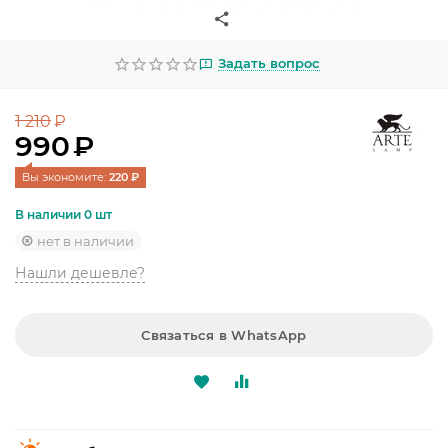
УЛИЧНОЕ ОСВЕЩЕНИЕ
ОФИСНОЕ ОСВЕЩЕНИЕ
Задать вопрос
СВЕТОДИОДНАЯ ПОДСВЕТКА
1 210
₽
990
₽
ЛАМПОЧКИ
Вы экономите: 
220
 ₽
ЭЛЕКТРОТОВАРЫ
В наличии 0 шт
КОМПЛЕКТУЮЩИЕ
нет в наличии
Нашли дешевле?
ПРЕДМЕТЫ ИНТЕРЬЕРА
НОВОГОДНИЕ ТОВАРЫ
Связаться в WhatsApp