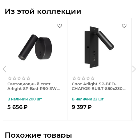
Из этой коллекции
Светодиодный спот
Спот Arlight SP-BED-
Arlight SP-Bed-R90-3W
CHARGE-BUILT-S80x230-
Warm3000 029634
3W Warm3000 (BK, 20
deg, 230V, USB-A, USB-C)
В наличии 200 шт
В наличии 22 шт
046880
5 656
₽
9 397
₽
Похожие товары