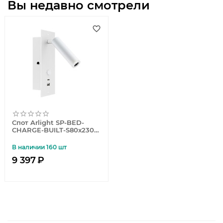
Вы недавно смотрели
Спот Arlight SP-BED-
CHARGE-BUILT-S80x230-
3W Warm3000 (WH, 20
deg, 230V, USB-A, USB-C)
В наличии 160 шт
046881
9 397
₽