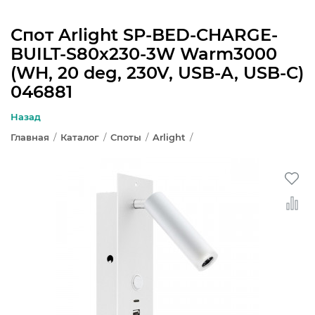
Спот Arlight SP-BED-CHARGE-
BUILT-S80x230-3W Warm3000
ЛЮСТРЫ
(WH, 20 deg, 230V, USB-A, USB-C)
046881
СВЕТИЛЬНИКИ
Назад
БРА И ПОДСВЕТКА
Главная
/
Каталог
/
Споты
/
Arlight
/
НАСТОЛЬНЫЕ ЛАМПЫ
ТОРШЕРЫ
СВЕТИЛЬНИКИ КАК В ИКЕА
ТРЕКОВЫЕ СИСТЕМЫ
СПОТЫ