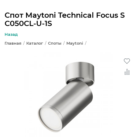
Спот Maytoni Technical Focus S
C050CL-U-1S
ЛЮСТРЫ
Назад
СВЕТИЛЬНИКИ
Главная
/
Каталог
/
Споты
/
Maytoni
/
БРА И ПОДСВЕТКА
НАСТОЛЬНЫЕ ЛАМПЫ
ТОРШЕРЫ
СВЕТИЛЬНИКИ КАК В ИКЕА
ТРЕКОВЫЕ СИСТЕМЫ
СПОТЫ