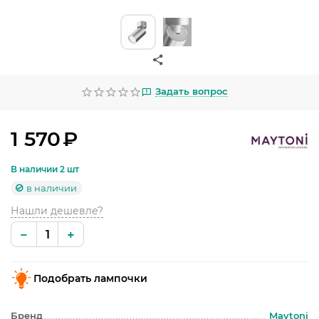
УЛИЧНОЕ ОСВЕЩЕНИЕ
ОФИСНОЕ ОСВЕЩЕНИЕ
СВЕТОДИОДНАЯ ПОДСВЕТКА
Задать вопрос
ЛАМПОЧКИ
ЭЛЕКТРОТОВАРЫ
1 570
₽
КОМПЛЕКТУЮЩИЕ
В наличии 2 шт
в наличии
ПРЕДМЕТЫ ИНТЕРЬЕРА
Нашли дешевле?
НОВОГОДНИЕ ТОВАРЫ
−
+
Подобрать лампочки
Бренд
Maytoni