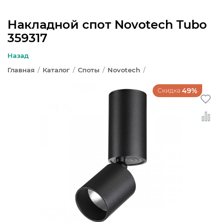
Накладной спот Novotech Tubo
359317
ЛЮСТРЫ
Назад
СВЕТИЛЬНИКИ
Главная
/
Каталог
/
Споты
/
Novotech
/
БРА И ПОДСВЕТКА
49%
Скидка
НАСТОЛЬНЫЕ ЛАМПЫ
ТОРШЕРЫ
СВЕТИЛЬНИКИ КАК В ИКЕА
ТРЕКОВЫЕ СИСТЕМЫ
СПОТЫ