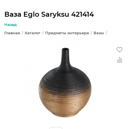
Ваза Eglo Saryksu 421414
ЛЮСТРЫ
Назад
Главная
/
Каталог
/
Предметы интерьера
/
Вазы
/
СВЕТИЛЬНИКИ
БРА И ПОДСВЕТКА
НАСТОЛЬНЫЕ ЛАМПЫ
ТОРШЕРЫ
СВЕТИЛЬНИКИ КАК В ИКЕА
ТРЕКОВЫЕ СИСТЕМЫ
СПОТЫ