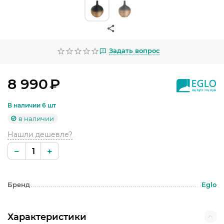
УЛИЧНОЕ ОСВЕЩЕНИЕ
ОФИСНОЕ ОСВЕЩЕНИЕ
СВЕТОДИОДНАЯ ПОДСВЕТКА
Задать вопрос
ЛАМПОЧКИ
8 990
₽
ЭЛЕКТРОТОВАРЫ
В наличии 6 шт
КОМПЛЕКТУЮЩИЕ
в наличии
Нашли дешевле?
ПРЕДМЕТЫ ИНТЕРЬЕРА
−
+
НОВОГОДНИЕ ТОВАРЫ
Бренд
Eglo
Характеристики