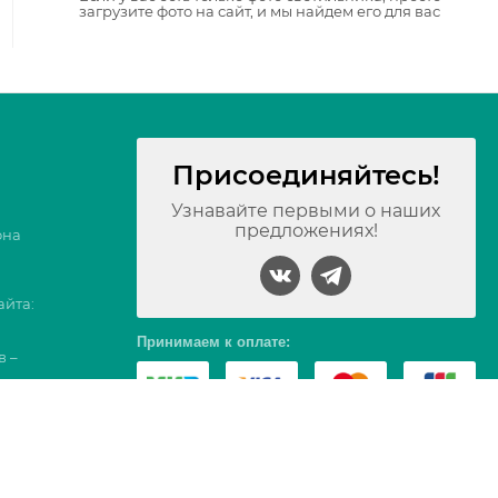
загрузите фото на сайт, и мы найдем его для вас
Присоединяйтесь!
Узнавайте первыми о наших
предложениях!
она
айта:
Принимаем к оплате:
в –
17, Вс 09-16
тербург