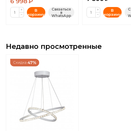
6 998
₽
Связаться
С
+
+
В
В
в
корзину
корзину
−
−
WhatsApp
W
Недавно просмотренные
47%
Скидка