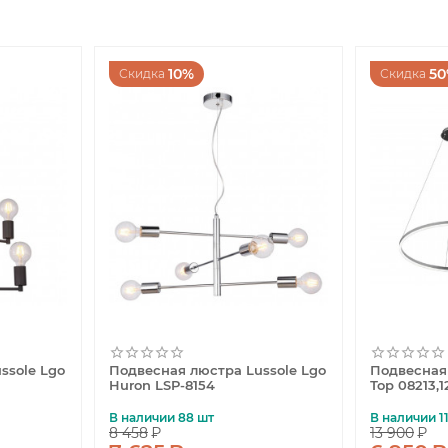
10%
5
Скидка
Скидка
ssole Lgo
Подвесная люстра Lussole Lgo
Подвесная 
Huron LSP-8154
Тор 08213,
В наличии 88 шт
В наличии 1
8 458
₽
13 900
₽