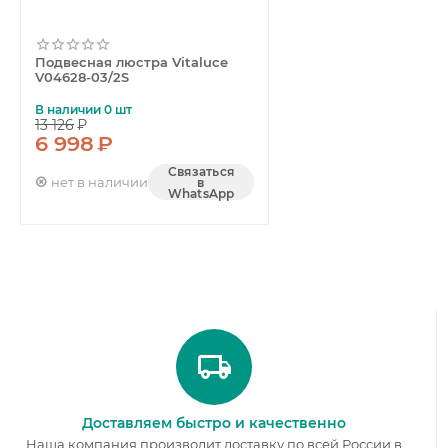
Подвесная люстра Vitaluce
V04628-03/2S
В наличии 0 шт
13 126
₽
6 998
₽
Связаться
нет в наличии
в
WhatsApp
Доставляем быстро и качественно
Наша компания производит доставку по всей России в