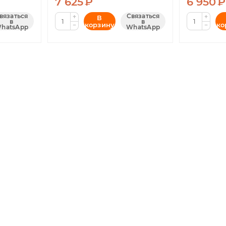
7 625
₽
6 950
₽
вязаться
Связаться
+
+
В
в
в
корзину
ко
−
−
hatsApp
WhatsApp