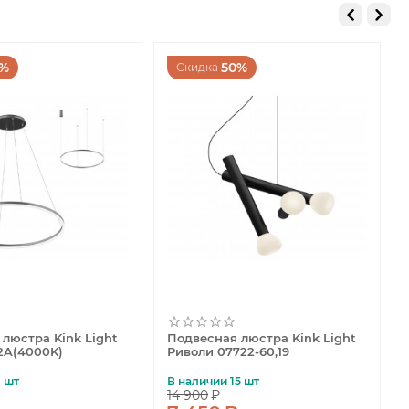
0%
50%
Скидка
люстра Kink Light
Подвесная люстра Kink Light
12A(4000K)
Риволи 07722-60,19
1 шт
В наличии 15 шт
14 900
₽