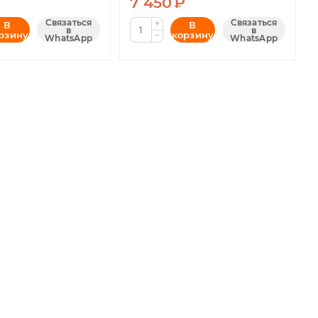
7 450
₽
Связаться
Связаться
+
В
В
в
в
рзину
корзину
−
WhatsApp
WhatsApp