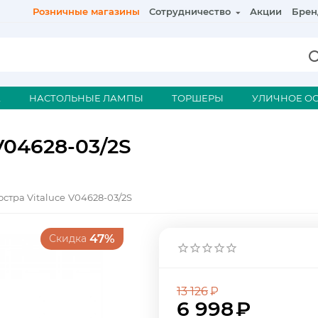
Розничные магазины
Сотрудничество
Акции
Брен
А
НАСТОЛЬНЫЕ ЛАМПЫ
ТОРШЕРЫ
УЛИЧНОЕ О
V04628-03/2S
стра Vitaluce V04628-03/2S
47%
идка
13 126
₽
6 998
₽