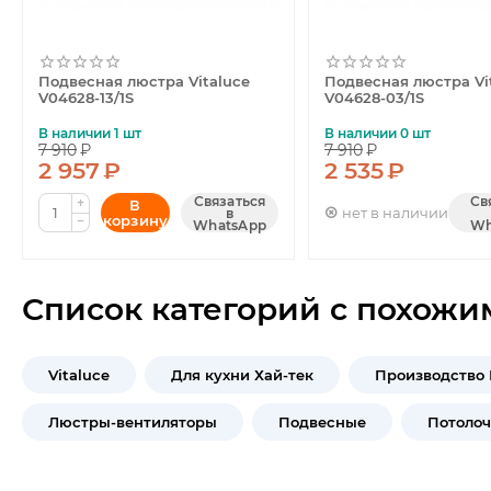
Подвесная люстра Vitaluce
Подвесная люстра Vi
V04628-13/1S
V04628-03/1S
В наличии 1 шт
В наличии 0 шт
7 910
₽
7 910
₽
2 957
₽
2 535
₽
Связаться
Св
+
В
нет в наличии
в
корзину
−
WhatsApp
Wh
Список категорий с похожи
Vitaluce
Для кухни Хай-тек
Производство 
Люстры-вентиляторы
Подвесные
Потоло