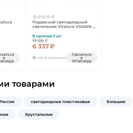
taluce
Подвесной светодиодный
светильник Vitaluce V04628-
13/2S
В наличии 0 шт
13 126
₽
6 337
₽
язаться
Связаться
нет в наличии
в
в
atsApp
WhatsApp
ми товарами
Россия
светодиодные пластиковые
Большие
чные
Хрустальные