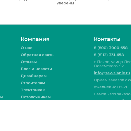
уверены
Компания
Контакты
О нас
8 (800) 3000 658
Обратная связь
8 (8112) 331-658
Отзывы
г. Псков, улица Ле
Поземского, 92
Блог и новости
info@sev-sianie.ru
Дизайнерам
Прием заказов с с
Строителям
ежедневно 09-21
Электрикам
Самовывоз заказо
ты
Потолочникам
Пн-Пт 09-19, Сб 09-
Вакансии
Москва
Санкт-Пе
Все контакты