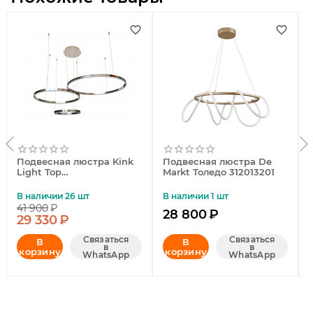
Подвесная люстра Kink
Подвесная люстра De
Light Тор
Markt Толедо 312013201
08223,02PA(4000K)
В наличии 26 шт
В наличии 1 шт
41 900
₽
28 800
₽
29 330
₽
Связаться
Связаться
В
В
в
в
корзину
корзину
WhatsApp
WhatsApp