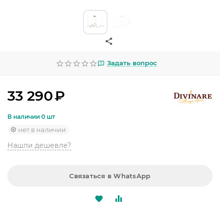
УЛИЧНОЕ ОСВЕЩЕНИЕ
ОФИСНОЕ ОСВЕЩЕНИЕ
СВЕТОДИОДНАЯ ПОДСВЕТКА
Задать вопрос
ЛАМПОЧКИ
ЭЛЕКТРОТОВАРЫ
33 290
₽
КОМПЛЕКТУЮЩИЕ
В наличии 0 шт
нет в наличии
ПРЕДМЕТЫ ИНТЕРЬЕРА
Нашли дешевле?
НОВОГОДНИЕ ТОВАРЫ
Связаться в WhatsApp