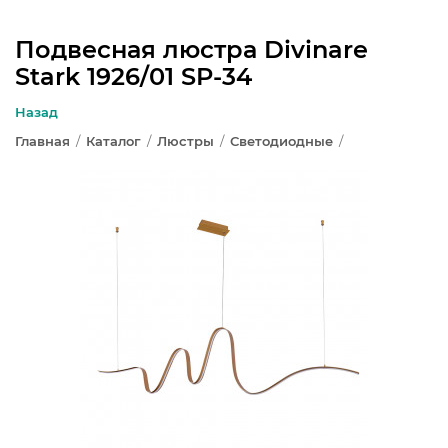
Подвесная люстра Divinare
Stark 1926/01 SP-34
ЛЮСТРЫ
Назад
СВЕТИЛЬНИКИ
Главная
/
Каталог
/
Люстры
/
Светодиодные
/
БРА И ПОДСВЕТКА
НАСТОЛЬНЫЕ ЛАМПЫ
ТОРШЕРЫ
СВЕТИЛЬНИКИ КАК В ИКЕА
ТРЕКОВЫЕ СИСТЕМЫ
СПОТЫ