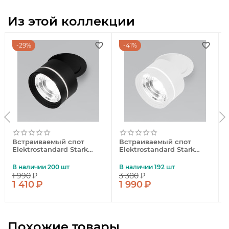
Из этой коллекции
29%
41%
Встраиваемый спот
Встраиваемый спот
Elektrostandard Stark
Elektrostandard Stark
4690389193934 a062932
4690389193941 a062933
В наличии 200 шт
В наличии 192 шт
1 990
₽
3 380
₽
1 410
₽
1 990
₽
Похожие товары