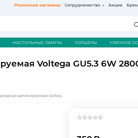
Розничные магазины
Сотрудничество
Акции
Брен
А
НАСТОЛЬНЫЕ ЛАМПЫ
ТОРШЕРЫ
УЛИЧНОЕ О
уемая Voltega GU5.3 6W 280
Лампа светодиодная диммируемая Voltega GU5.3 6W 2800K матовая VG2-S1GU5.3warm6W-D 7170