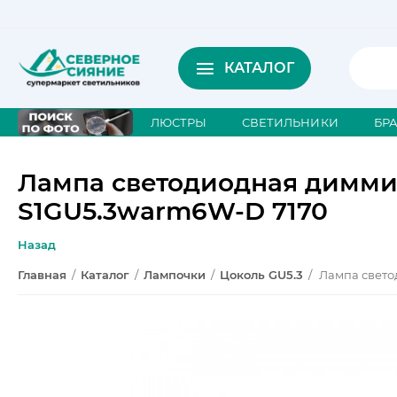
КАТАЛОГ
ЛЮСТРЫ
СВЕТИЛЬНИКИ
БР
Лампа светодиодная диммир
S1GU5.3warm6W-D 7170
Назад
Главная
/
Каталог
/
Лампочки
/
Цоколь GU5.3
/