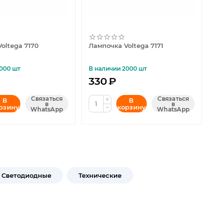
oltega 7170
Лампочка Voltega 7171
000 шт
В наличии 2000 шт
330
₽
Связаться
Связаться
+
В
В
в
в
рзину
корзину
−
WhatsApp
WhatsApp
Светодиодные
Технические