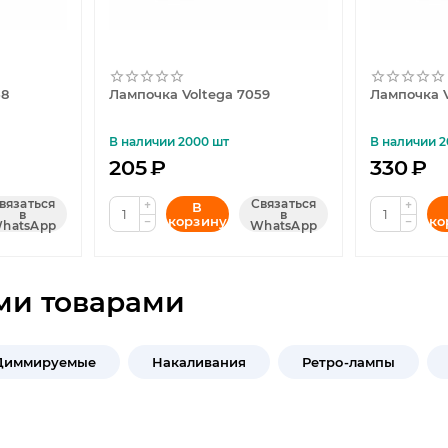
58
Лампочка Voltega 7059
Лампочка V
В наличии 2000 шт
В наличии 2
205
₽
330
₽
вязаться
Связаться
+
+
В
в
в
корзину
ко
−
−
hatsApp
WhatsApp
ми товарами
Диммируемые
Накаливания
Ретро-лампы