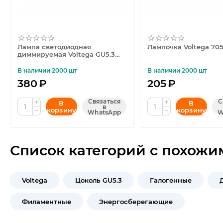
Лампа светодиодная
Лампочка Voltega 70
диммируемая Voltega GU5.3
6W 4000K матовая VG2-
S1GU5.3cold6W-D 7171
В наличии 2000 шт
В наличии 2000 шт
380
₽
205
₽
Связаться
С
+
+
В
В
в
корзину
корзину
−
−
WhatsApp
W
Список категорий с похожи
Voltega
Цоколь GU5.3
Галогенные
Филаментные
Энергосберегающие