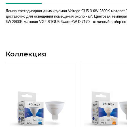
Лампа светодиодная диммируемая Voltega GU5.3 6W 2800K матовая 
достаточно для освещения помещения около - м². Цветовая темпера
6W 2800K матовая VG2-S1GU5.3warm6W-D 7170 - отличный выбор по в
Коллекция