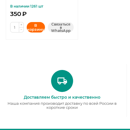
6W 2800K матовая VG2-
S1GU5.3warm6W-D 7170
В наличии 1261 шт
350
₽
Связаться
+
В
в
корзину
−
WhatsApp
Доставляем быстро и качественно
Наша компания производит доставку по всей России в
короткие сроки