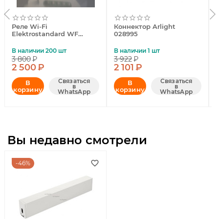
Реле Wi-Fi
Коннектор Arlight
Elektrostandard WF
028995
4690389176050
В наличии 200 шт
В наличии 1 шт
3 800
₽
3 922
₽
2 500
₽
2 101
₽
Связаться
Связаться
В
В
в
в
корзину
корзину
WhatsApp
WhatsApp
Вы недавно смотрели
46%