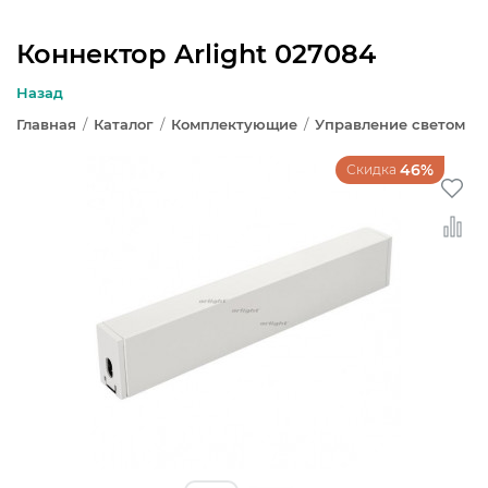
Коннектор Arlight 027084
ЛЮСТРЫ
Назад
Главная
/
Каталог
/
Комплектующие
/
Управление светом
СВЕТИЛЬНИКИ
/
46%
Скидка
БРА И ПОДСВЕТКА
НАСТОЛЬНЫЕ ЛАМПЫ
ТОРШЕРЫ
СВЕТИЛЬНИКИ КАК В ИКЕА
ТРЕКОВЫЕ СИСТЕМЫ
СПОТЫ