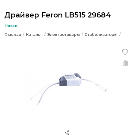
Драйвер Feron LB515 29684
ЛЮСТРЫ
Назад
Главная
/
Каталог
/
Электротовары
/
Стабилизаторы
/
СВЕТИЛЬНИКИ
БРА И ПОДСВЕТКА
НАСТОЛЬНЫЕ ЛАМПЫ
ТОРШЕРЫ
СВЕТИЛЬНИКИ КАК В ИКЕА
ТРЕКОВЫЕ СИСТЕМЫ
СПОТЫ