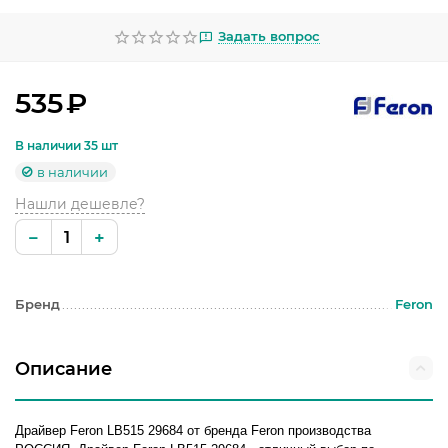
УЛИЧНОЕ ОСВЕЩЕНИЕ
Задать вопрос
ОФИСНОЕ ОСВЕЩЕНИЕ
СВЕТОДИОДНАЯ ПОДСВЕТКА
535
₽
ЛАМПОЧКИ
В наличии 35 шт
в наличии
ЭЛЕКТРОТОВАРЫ
Нашли дешевле?
КОМПЛЕКТУЮЩИЕ
−
+
ПРЕДМЕТЫ ИНТЕРЬЕРА
Бренд
Feron
НОВОГОДНИЕ ТОВАРЫ
Описание
Драйвер Feron LB515 29684 от бренда Feron производства