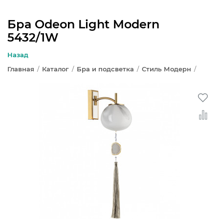
Бра Odeon Light Modern
5432/1W
ЛЮСТРЫ
Назад
СВЕТИЛЬНИКИ
Главная
/
Каталог
/
Бра и подсветка
/
Стиль Модерн
/
БРА И ПОДСВЕТКА
НАСТОЛЬНЫЕ ЛАМПЫ
ТОРШЕРЫ
СВЕТИЛЬНИКИ КАК В ИКЕА
ТРЕКОВЫЕ СИСТЕМЫ
СПОТЫ