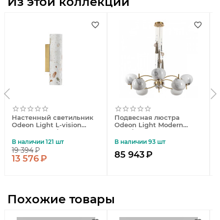
Из этой коллекции
Настенный светильник
Подвесная люстра
Odeon Light L-vision
Odeon Light Modern
Terrazzo 7012/12WL
5432/8
В наличии 121 шт
В наличии 93 шт
19 394
₽
85 943
₽
13 576
₽
Похожие товары