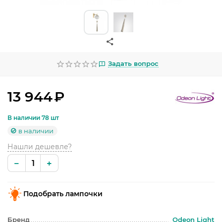
УЛИЧНОЕ ОСВЕЩЕНИЕ
ОФИСНОЕ ОСВЕЩЕНИЕ
СВЕТОДИОДНАЯ ПОДСВЕТКА
Задать вопрос
ЛАМПОЧКИ
ЭЛЕКТРОТОВАРЫ
13 944
₽
КОМПЛЕКТУЮЩИЕ
В наличии 78 шт
в наличии
ПРЕДМЕТЫ ИНТЕРЬЕРА
Нашли дешевле?
НОВОГОДНИЕ ТОВАРЫ
−
+
Подобрать лампочки
Бренд
Odeon Light