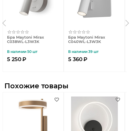
Бра Maytoni Mirax
Бра Maytoni Mirax
C038WL-L3W3K
C040WL-L3W3K
В наличии 50 шт
В наличии 39 шт
5 250
₽
5 360
₽
Похожие товары