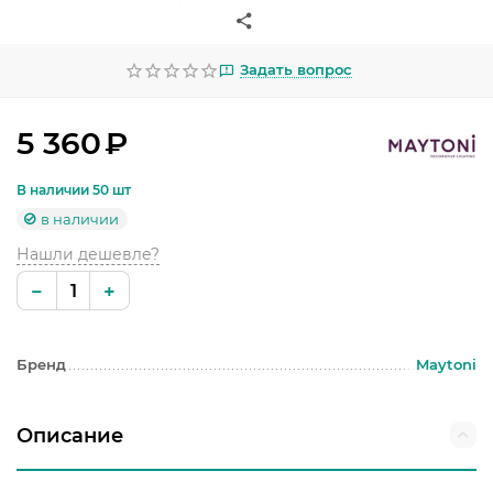
УЛИЧНОЕ ОСВЕЩЕНИЕ
ОФИСНОЕ ОСВЕЩЕНИЕ
Задать вопрос
СВЕТОДИОДНАЯ ПОДСВЕТКА
5 360
₽
ЛАМПОЧКИ
В наличии 50 шт
ЭЛЕКТРОТОВАРЫ
в наличии
Нашли дешевле?
КОМПЛЕКТУЮЩИЕ
−
+
ПРЕДМЕТЫ ИНТЕРЬЕРА
НОВОГОДНИЕ ТОВАРЫ
Бренд
Maytoni
Описание