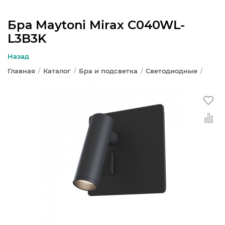
Бра Maytoni Mirax C040WL-
L3B3K
ЛЮСТРЫ
Назад
СВЕТИЛЬНИКИ
Главная
/
Каталог
/
Бра и подсветка
/
Светодиодные
/
БРА И ПОДСВЕТКА
НАСТОЛЬНЫЕ ЛАМПЫ
ТОРШЕРЫ
СВЕТИЛЬНИКИ КАК В ИКЕА
ТРЕКОВЫЕ СИСТЕМЫ
СПОТЫ