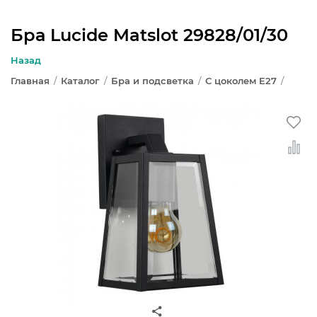
Бра Lucide Matslot 29828/01/30
ЛЮСТРЫ
Назад
Главная
/
Каталог
/
Бра и подсветка
/
С цоколем E27
/
СВЕТИЛЬНИКИ
БРА И ПОДСВЕТКА
НАСТОЛЬНЫЕ ЛАМПЫ
ТОРШЕРЫ
СВЕТИЛЬНИКИ КАК В ИКЕА
ТРЕКОВЫЕ СИСТЕМЫ
СПОТЫ