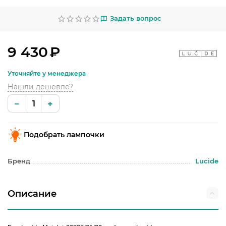
УЛИЧНОЕ ОСВЕЩЕНИЕ
Задать вопрос
ОФИСНОЕ ОСВЕЩЕНИЕ
СВЕТОДИОДНАЯ ПОДСВЕТКА
9 430
₽
ЛАМПОЧКИ
Уточняйте у менеджера
Нашли дешевле?
ЭЛЕКТРОТОВАРЫ
−
+
КОМПЛЕКТУЮЩИЕ
Подобрать лампочки
ПРЕДМЕТЫ ИНТЕРЬЕРА
Бренд
Lucide
НОВОГОДНИЕ ТОВАРЫ
Описание