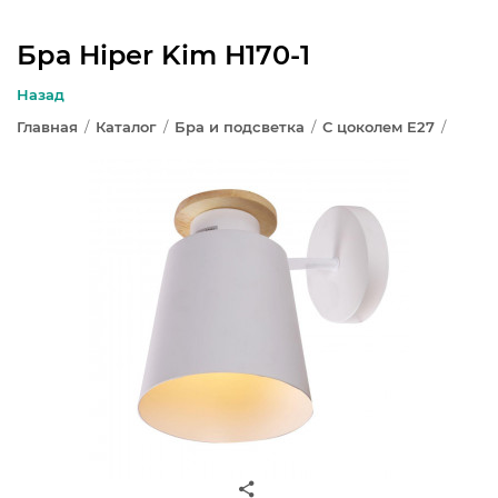
Бра Hiper Kim H170-1
ЛЮСТРЫ
Назад
Главная
/
Каталог
/
Бра и подсветка
/
С цоколем E27
/
СВЕТИЛЬНИКИ
БРА И ПОДСВЕТКА
НАСТОЛЬНЫЕ ЛАМПЫ
ТОРШЕРЫ
СВЕТИЛЬНИКИ КАК В ИКЕА
ТРЕКОВЫЕ СИСТЕМЫ
СПОТЫ